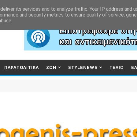
eliver its services and to analyze traffic. Your IP address and 
ormance and security metrics to ensure quality of service, gen
abuse.
ΠΑΡΑΠΟΛΙΤΙΚΑ
ΖΩΗ
STYLENEWS
ΓΕΛΙΟ
Ε