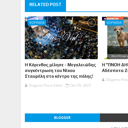
RELATED POST
ΚΟΡΙΝΘΙΑ
ΚΟΡΙΝΘΙΑ
Η Κόρινθος μίλησε - Μεγαλειώδης
Η "ΠΝΟΗ ΔΗ
συγκέντρωση του Νίκου
Αδέσποτα 
Σταυρέλη στο κέντρο της πόλης!
Diogenis Pres
Diogenis Press Editor
Οκτ 05, 2023
BLOGGER