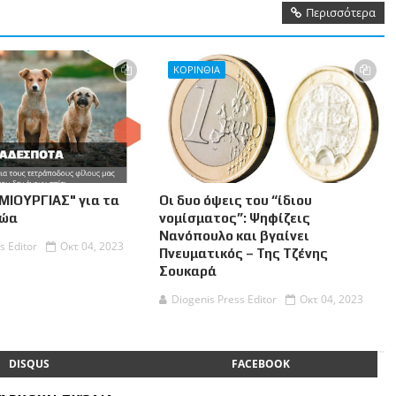
Περισσότερα
ΚΟΡΙΝΘΙΑ
ΜΙΟΥΡΓΙΑΣ" για τα
Οι δυο όψεις του “ίδιου
Ζώα
νομίσματος”: Ψηφίζεις
Νανόπουλο και βγαίνει
s Editor
Οκτ 04, 2023
Πνευματικός – Της Τζένης
Σουκαρά
Diogenis Press Editor
Οκτ 04, 2023
DISQUS
FACEBOOK