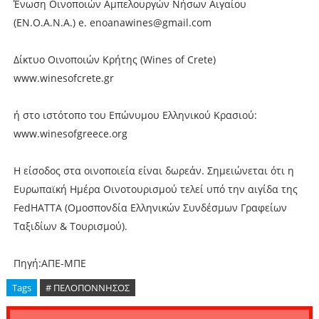
Ένωση Οινοποιών Αμπελουργών Νήσων Αιγαίου
(ΕΝ.Ο.Α.Ν.Α.) e. enoanawines@gmail.com
Δίκτυο Οινοποιών Κρήτης (Wines of Crete)
www.winesofcrete.gr
ή στο ιστότοπο του Επώνυμου Ελληνικού Κρασιού:
www.winesofgreece.org
Η είσοδος στα οινοποιεία είναι δωρεάν. Σημειώνεται ότι η
Ευρωπαϊκή Ημέρα Οινοτουρισμού τελεί υπό την αιγίδα της
FedHATTA (Ομοσπονδία Ελληνικών Συνδέσμων Γραφείων
Ταξιδίων & Τουρισμού).
Πηγή:ΑΠΕ-ΜΠΕ
Tags
# ΠΕΛΟΠΟΝΝΗΣΟΣ