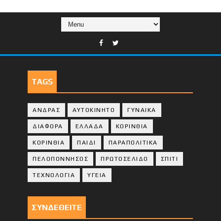
TAGS
ΑΝΔΡΑΣ
ΑΥΤΟΚΙΝΗΤΟ
ΓΥΝΑΙΚΑ
ΔΙΑΦΟΡΑ
ΕΛΛΑΔΑ
ΚΟΡΙΝΘΙΑ
ΚΟΡΙΝΘΙA
ΠΑΙΔΙ
ΠΑΡΑΠΟΛΙΤΙΚΑ
ΠΕΛΟΠΟΝΝΗΣΟΣ
ΠΡΩΤΟΣΕΛΙΔΟ
ΣΠΙΤΙ
ΤΕΧΝΟΛΟΓΙΑ
ΥΓΕΙΑ
ΣΥΝΔΕΘΕΙΤΕ