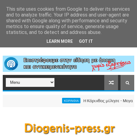
This site uses cookies from Google to deliver its services
and to analyze traffic. Your IP address and user-agent are
shared with Google along with performance and security
metrics to ensure quality of service, generate usage
statistics, and to detect and address abuse.
LEARN MORE
GOT IT
Η Κόρινθος μίλησε - Μεγαλειώδη
ΚΟΡΙΝΘΙΑ