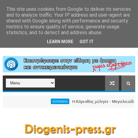
This site uses cookies from Google to deliver its services
and to analyze traffic. Your IP address and user-agent are
shared with Google along with performance and security
metrics to ensure quality of service, generate usage
statistics, and to detect and address abuse.
LEARN MORE
GOT IT
Η Κόρινθος μίλησε - Μεγαλειώδης συγκέντ
ΚΟΡΙΝΘΙΑ