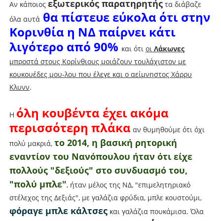
εξωτερικός παρατηρητής
Αν κάποιος
τα διάβαζε
θα πίστευε εύκολα ότι στην
όλα αυτά
Κορινθία η ΝΔ παίρνει κάτι
λιγότερο από 90%
και ότι
οι
Λάκωνες
μπροστά στους Κορίνθιους μοιάζουν τουλάχιστον με
κουκουέδες μου-λου που έλεγε και ο αείμνηστος Χάρρυ
Κλυνν
.
όλη κουβέντα έχει ακόμα
Η
περισσότερη πλάκα
αν θυμηθούμε ότι όχι
το 2014, η βασική ρητορική
πολύ μακριά,
εναντίον του Νανόπουλου ήταν ότι είχε
πολλούς "δεξιούς" στο συνδυασμό του,
"πολύ μπλε"
, ήταν μέλος της ΝΔ, "επιμελητηριακό
στέλεχος της Δεξιάς", με γαλάζια φρύδια, μπλε κουστούμι,
φόραγε μπλε κάλτσες
και γαλάζια πουκάμισα. Όλα