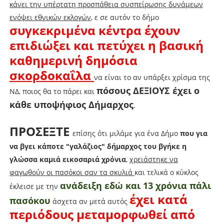
κάνει την υπέρτατη προσπάθεια συσπείρωσης δυνάμεων
ενόψει εθνικών εκλογών
, ε σε αυτόν το δήμο
συγκεκριμένα κέντρα έχουν
επιδιώξει και πετύχει η βασική
καθημερινή δημόσια
σκορδοκαΐλα
να είναι το αν υπάρξει χρίσμα της
πόσους ΔΕΞΙΟΥΣ έχει ο
ΝΔ, ποιος θα το πάρει και
κάθε υποψήφιος Δήμαρχος
.
ΠΡΟΣΕΞΤΕ
επίσης ότι μιλάμε για ένα Δήμο
που για
να βγει κάποτε "γαλάζιος" δήμαρχος του βγήκε η
γλώσσα καμιά εικοσαριά χρόνια
,
χρειάστηκε να
φαγωθούν οι πασόκοι σαν τα σκυλιά
και τελικά ο κύκλος
ανάδειξη εδώ και 13 χρόνια πάλι
έκλεισε με την
έχει κατά
πασόκου
άσχετα αν μετά αυτός
περιόδους μεταμορφωθεί από