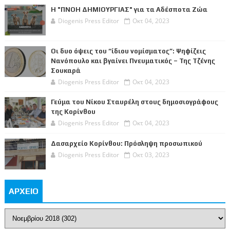
Η "ΠΝΟΗ ΔΗΜΙΟΥΡΓΙΑΣ" για τα Αδέσποτα Ζώα
Diogenis Press Editor
Οκτ 04, 2023
Οι δυο όψεις του “ίδιου νομίσματος”: Ψηφίζεις
Νανόπουλο και βγαίνει Πνευματικός – Της Τζένης
Σουκαρά
Diogenis Press Editor
Οκτ 04, 2023
Γεύμα του Νίκου Σταυρέλη στους δημοσιογράφους
της Κορίνθου
Diogenis Press Editor
Οκτ 04, 2023
Δασαρχείο Κορίνθου: Πρόσληψη προσωπικού
Diogenis Press Editor
Οκτ 03, 2023
ΑΡΧΕΙΟ