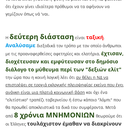
ότι έχουν γίνει ιδιαίτερα πρόθυμοι να τα αφήνουν να
γεμίζουν όπως νά 'ναι.
δεύτερη διάσταση
ταξική
Η
είναι
.
Αναλύσαμε
διεξοδικά τον τρόπο με τον οποίο άνθρωποι
έχτισαν,
με τις προαναφερθείσες αφετηρίες και ελατήρια,
διοχέτευσαν και εμφύτευσαν στο δημόσιο
διάλογο το μύθευμα περί των "δεξιών ελίτ"
την ώρα που η κοινή λογική λέει ότι
αν θέλει η ΝΔ να
επιστρέψει σε τροχιά εκλογικής πλειοψηφίας εκείνο που έχει
ανάγκη είναι μια πλατιά κοινωνική βάση
και όχι ένα
"ελιτίστικο" τραπέζι ταβερνείου ή έστω κάποιο "λόμπι" που
θα προωθεί αποκλειστικά τα δικά του συμφέροντα. Μετά
8 χρόνια ΜΝΗΜΟΝΙΩΝ
από
θεωρούμε ότι
τουλάχιστον έμαθαν να διακρίνουν
οι Έλληνες