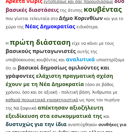
Αρκετά νωρίς
δύο
εντοπίσαμε και σας παρουσιάσαμε
κουβέντας
βασικές διαστάσεις
της άτυπης
Δήμο Κορινθίων
που γίνεται τελευταία στο
και για το
Νέας Δημοκρατίας
χώρο της
ειδικότερα.
πρώτη διάσταση
Η
είχε να κάνει με τους
βασικούς πρωταγωνιστές
αυτής της
αναλυτικά
υποβόσκουσας κουβέντας και
υποστηρίξαμε
βασικοί δημοσίως ομιλούντες και
ότι οι
γράφοντες
ελάχιστη πραγματική σχέση
έχουν με τη Νέα Δημοκρατία
τόσο σε βάθος
χρόνου, όσο και σε αξιακή - πολιτική βάση. Άνθρωποι με
καθαρά περιμετρικά χαρακτηριστικά
ως προς τον πυρήνα
απέκτησαν αξιοζήλευτη
της ΝΔ ξαφνικά
εξειδίκευση στα εσωκομματικά της
και
δυστυχώς για την ίδια
αναπτύχθηκαν
συνθήκες για