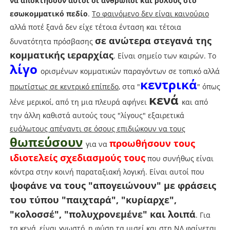
να αποκτήσουν αυτοί οι άνθρωποι και ρόλους στο
εσωκομματικό πεδίο
.
Το φαινόμενο δεν είναι καινούριο
αλλά ποτέ ξανά δεν είχε τέτοια ένταση και τέτοια
σε ανώτερα στεγανά της
δυνατότητα πρόσβασης
κομματικής ιεραρχίας
. Είναι σημείο των καιρών. Το
λίγο
ορισμένων κομματικών παραγόντων σε τοπικό αλλά
κεντρικά
πρωτίστως σε κεντρικό επίπεδο
, στα "
" όπως
κενά
λένε μερικοί, από τη μια πλευρά αφήνει
και από
την άλλη καθιστά αυτούς τους "λίγους" εξαιρετικά
ευάλωτους απέναντι σε όσους επιδιώκουν να τους
θωπεύσουν
προωθήσουν τους
για να
ιδιοτελείς σχεδιασμούς τους
που συνήθως είναι
κόντρα στην κοινή παραταξιακή λογική. Είναι αυτοί που
ψοφάνε να τους "απογειώνουν" με φράσεις
του τύπου "παιχταρά", "κυρίαρχε",
"κολοσσέ", "πολυχρονεμένε" και λοιπά
. Για
τα κενά, είναι γνωστό, η φύση τα μισεί και στη ΝΔ φαίνεται