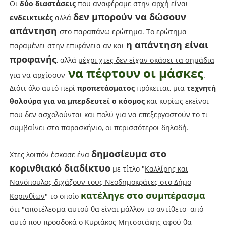
Οι
δύο διαστάσεις
που αναφέραμε στην αρχή είναι
δεν μπορούν να δώσουν
ενδεικτικές
αλλά
απάντηση
στο παραπάνω ερώτημα. Το ερώτημα
η απάντηση είναι
παραμένει στην επιφάνεια αν και
προφανής
, αλλά
μέχρι χτες δεν είχαν σκάσει τα σημάδια
να πέφτουν οι μάσκες
για να αρχίσουν
.
Διότι όλο αυτό περί
προπετάσματος
πρόκειται, μια
τεχνητή
θολούρα για να μπερδευτεί ο κόσμος
και κυρίως εκείνοι
που δεν ασχολούνται και πολύ για να επεξεργαστούν το τι
συμβαίνει στο παρασκήνιο, οι περισσότεροι δηλαδή.
δημοσίευμα στο
Χτες λοιπόν έσκασε ένα
κορινθιακό διαδίκτυο
με τίτλο "
Καλλίρης και
Νανόπουλος διχάζουν τους Νεοδημοκράτες στο Δήμο
κατέληγε στο συμπέρασμα
Κορινθίων
" το οποίο
ότι "αποτέλεσμα αυτού θα είναι μάλλον το αντίθετο από
αυτό που προσδοκά ο Κυριάκος Μητσοτάκης αφού θα