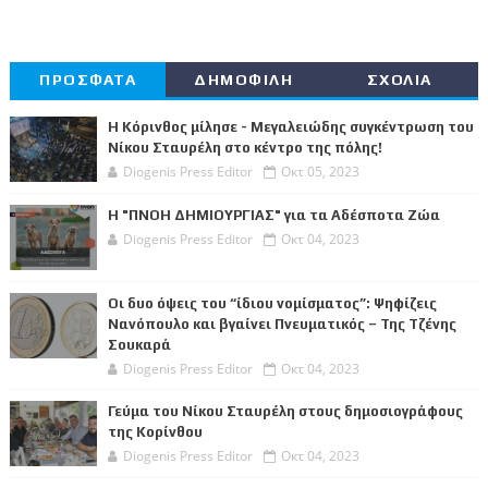
ΠΡΟΣΦΑΤΑ
ΔΗΜΟΦΙΛΗ
ΣΧΟΛΙΑ
Η Κόρινθος μίλησε - Μεγαλειώδης συγκέντρωση του
Νίκου Σταυρέλη στο κέντρο της πόλης!
Diogenis Press Editor
Οκτ 05, 2023
Η "ΠΝΟΗ ΔΗΜΙΟΥΡΓΙΑΣ" για τα Αδέσποτα Ζώα
Diogenis Press Editor
Οκτ 04, 2023
Οι δυο όψεις του “ίδιου νομίσματος”: Ψηφίζεις
Νανόπουλο και βγαίνει Πνευματικός – Της Τζένης
Σουκαρά
Diogenis Press Editor
Οκτ 04, 2023
Γεύμα του Νίκου Σταυρέλη στους δημοσιογράφους
της Κορίνθου
Diogenis Press Editor
Οκτ 04, 2023