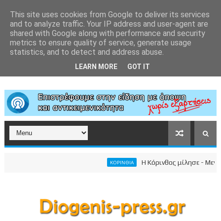
This site uses cookies from Google to deliver its services
and to analyze traffic. Your IP address and user-agent are
shared with Google along with performance and security
metrics to ensure quality of service, generate usage
statistics, and to detect and address abuse.
LEARN MORE
GOT IT
Η Κόρινθος μίλησε - Μεγαλει
ΚΟΡΙΝΘΙΑ