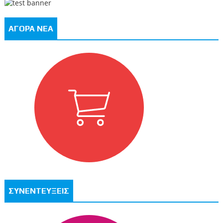
ΑΓΟΡΑ ΝΕΑ
ΣΥΝΕΝΤΕΥΞΕΙΣ