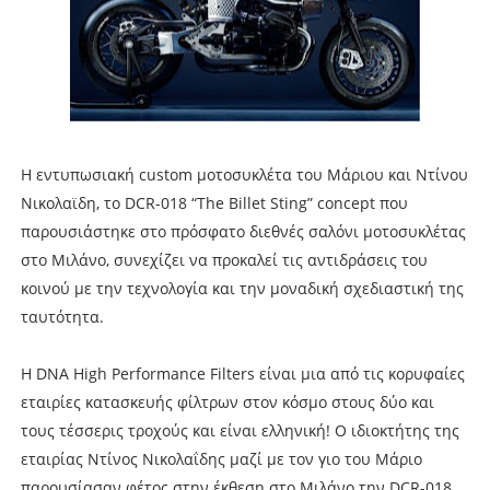
Η εντυπωσιακή custom μοτοσυκλέτα του Μάριου και Ντίνου
Νικολαϊδη, το DCR-018 “The Billet Sting” concept που
παρουσιάστηκε στο πρόσφατο διεθνές σαλόνι μοτοσυκλέτας
στο Μιλάνο, συνεχίζει να προκαλεί τις αντιδράσεις του
κοινού με την τεχνολογία και την μοναδική σχεδιαστική της
ταυτότητα.
Η DNA High Performance Filters είναι μια από τις κορυφαίες
εταιρίες κατασκευής φίλτρων στον κόσμο στους δύο και
τους τέσσερις τροχούς και είναι ελληνική! Ο ιδιοκτήτης της
εταιρίας Ντίνος Νικολαΐδης μαζί με τον γιο του Μάριο
παρουσίασαν φέτος στην έκθεση στο Μιλάνο την DCR-018