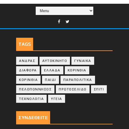
TAGS
ΑΝΔΡΑΣ
ΑΥΤΟΚΙΝΗΤΟ
ΓΥΝΑΙΚΑ
ΔΙΑΦΟΡΑ
ΕΛΛΑΔΑ
ΚΟΡΙΝΘΙΑ
ΚΟΡΙΝΘΙA
ΠΑΙΔΙ
ΠΑΡΑΠΟΛΙΤΙΚΑ
ΠΕΛΟΠΟΝΝΗΣΟΣ
ΠΡΩΤΟΣΕΛΙΔΟ
ΣΠΙΤΙ
ΤΕΧΝΟΛΟΓΙΑ
ΥΓΕΙΑ
ΣΥΝΔΕΘΕΙΤΕ