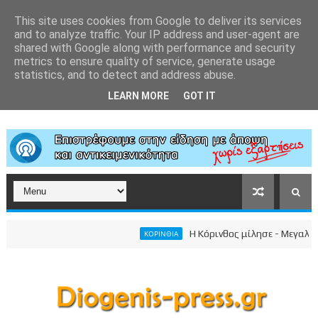
This site uses cookies from Google to deliver its services
and to analyze traffic. Your IP address and user-agent are
shared with Google along with performance and security
metrics to ensure quality of service, generate usage
statistics, and to detect and address abuse.
LEARN MORE
GOT IT
Η Κόρινθος μίλησε - Μεγαλειώδης
ΚΟΡΙΝΘΙΑ