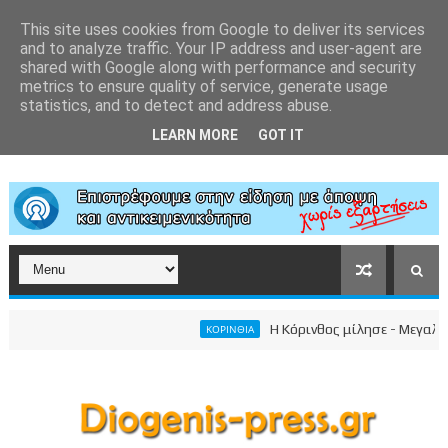
This site uses cookies from Google to deliver its services
and to analyze traffic. Your IP address and user-agent are
shared with Google along with performance and security
metrics to ensure quality of service, generate usage
statistics, and to detect and address abuse.
LEARN MORE
GOT IT
Η Κόρινθος μίλησε - Μεγαλειώδη
ΚΟΡΙΝΘΙΑ