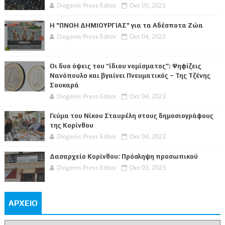
Diogenis Press Editor
Οκτ 05, 2023
Η "ΠΝΟΗ ΔΗΜΙΟΥΡΓΙΑΣ" για τα Αδέσποτα Ζώα
Diogenis Press Editor
Οκτ 04, 2023
Οι δυο όψεις του “ίδιου νομίσματος”: Ψηφίζεις
Νανόπουλο και βγαίνει Πνευματικός – Της Τζένης
Σουκαρά
Diogenis Press Editor
Οκτ 04, 2023
Γεύμα του Νίκου Σταυρέλη στους δημοσιογράφους
της Κορίνθου
Diogenis Press Editor
Οκτ 04, 2023
Δασαρχείο Κορίνθου: Πρόσληψη προσωπικού
Diogenis Press Editor
Οκτ 03, 2023
ΑΡΧΕΙΟ