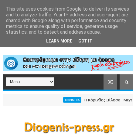
This site uses cookies from Google to deliver its services
and to analyze traffic. Your IP address and user-agent are
shared with Google along with performance and security
metrics to ensure quality of service, generate usage
statistics, and to detect and address abuse.
LEARN MORE
GOT IT
Η Κόρινθος μίλησε - Μεγαλειώδ
ΚΟΡΙΝΘΙΑ