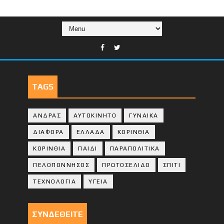
TAGS
ΑΝΔΡΑΣ
ΑΥΤΟΚΙΝΗΤΟ
ΓΥΝΑΙΚΑ
ΔΙΑΦΟΡΑ
ΕΛΛΑΔΑ
ΚΟΡΙΝΘΙΑ
ΚΟΡΙΝΘΙA
ΠΑΙΔΙ
ΠΑΡΑΠΟΛΙΤΙΚΑ
ΠΕΛΟΠΟΝΝΗΣΟΣ
ΠΡΩΤΟΣΕΛΙΔΟ
ΣΠΙΤΙ
ΤΕΧΝΟΛΟΓΙΑ
ΥΓΕΙΑ
ΣΥΝΔΕΘΕΙΤΕ