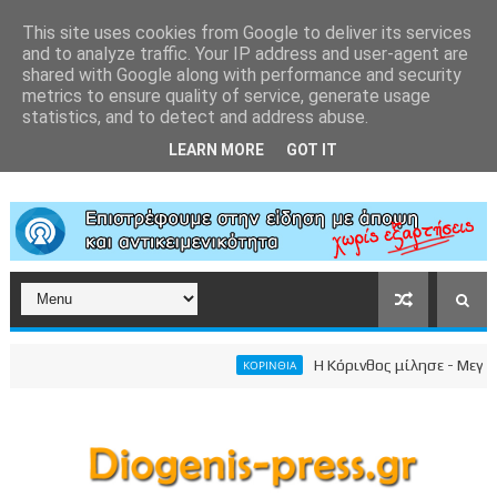
This site uses cookies from Google to deliver its services
and to analyze traffic. Your IP address and user-agent are
shared with Google along with performance and security
metrics to ensure quality of service, generate usage
statistics, and to detect and address abuse.
LEARN MORE
GOT IT
Η Κόρινθος μίλησε - Μεγαλειώ
ΚΟΡΙΝΘΙΑ