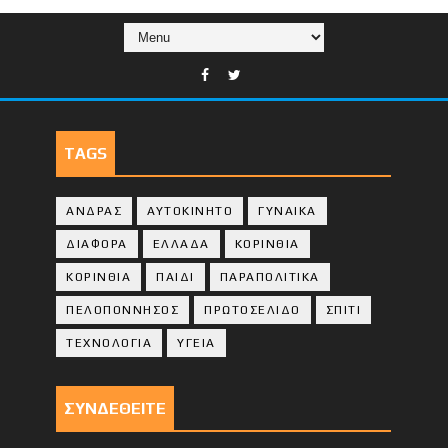
TAGS
ΑΝΔΡΑΣ
ΑΥΤΟΚΙΝΗΤΟ
ΓΥΝΑΙΚΑ
ΔΙΑΦΟΡΑ
ΕΛΛΑΔΑ
ΚΟΡΙΝΘΙΑ
ΚΟΡΙΝΘΙA
ΠΑΙΔΙ
ΠΑΡΑΠΟΛΙΤΙΚΑ
ΠΕΛΟΠΟΝΝΗΣΟΣ
ΠΡΩΤΟΣΕΛΙΔΟ
ΣΠΙΤΙ
ΤΕΧΝΟΛΟΓΙΑ
ΥΓΕΙΑ
ΣΥΝΔΕΘΕΙΤΕ