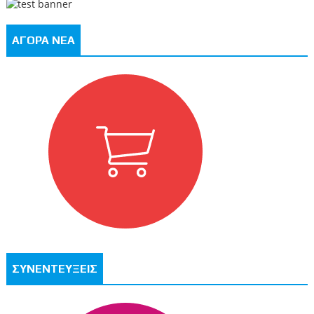
ΑΓΟΡΑ ΝΕΑ
ΣΥΝΕΝΤΕΥΞΕΙΣ