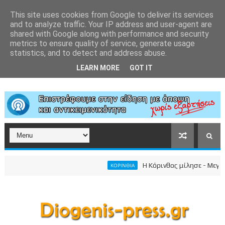
This site uses cookies from Google to deliver its services
and to analyze traffic. Your IP address and user-agent are
shared with Google along with performance and security
metrics to ensure quality of service, generate usage
statistics, and to detect and address abuse.
LEARN MORE
GOT IT
Η Κόρινθος μίλησε - Μεγαλειώ
ΚΟΡΙΝΘΙΑ