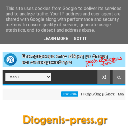
This site uses cookies from Google to deliver its services
and to analyze traffic. Your IP address and user-agent are
shared with Google along with performance and security
metrics to ensure quality of service, generate usage
statistics, and to detect and address abuse.
LEARN MORE
GOT IT
Η Κόρινθος μίλησε - Μεγαλειώ
ΚΟΡΙΝΘΙΑ