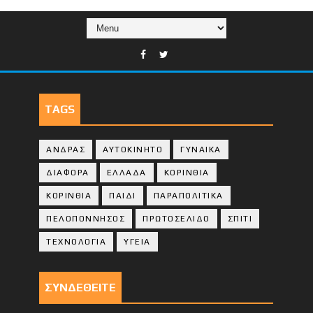
TAGS
ΑΝΔΡΑΣ
ΑΥΤΟΚΙΝΗΤΟ
ΓΥΝΑΙΚΑ
ΔΙΑΦΟΡΑ
ΕΛΛΑΔΑ
ΚΟΡΙΝΘΙΑ
ΚΟΡΙΝΘΙA
ΠΑΙΔΙ
ΠΑΡΑΠΟΛΙΤΙΚΑ
ΠΕΛΟΠΟΝΝΗΣΟΣ
ΠΡΩΤΟΣΕΛΙΔΟ
ΣΠΙΤΙ
ΤΕΧΝΟΛΟΓΙΑ
ΥΓΕΙΑ
ΣΥΝΔΕΘΕΙΤΕ