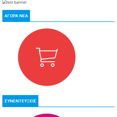
ΑΓΟΡΑ ΝΕΑ
ΣΥΝΕΝΤΕΥΞΕΙΣ