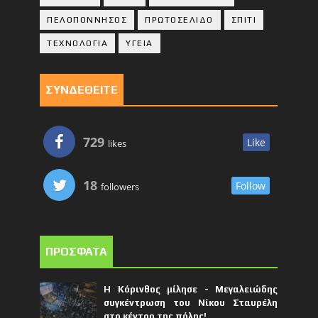
ΠΕΛΟΠΟΝΝΗΣΟΣ
ΠΡΩΤΟΣΕΛΙΔΟ
ΣΠΙΤΙ
ΤΕΧΝΟΛΟΓΙΑ
ΥΓΕΙΑ
ΣΥΝΔΕΘΕΙΤΕ
729
Like
likes
18
Follow
followers
ΠΡΟΣΦΑΤΑ
Η Κόρινθος μίλησε - Μεγαλειώδης
συγκέντρωση του Νίκου Σταυρέλη
στο κέντρο της πόλης!