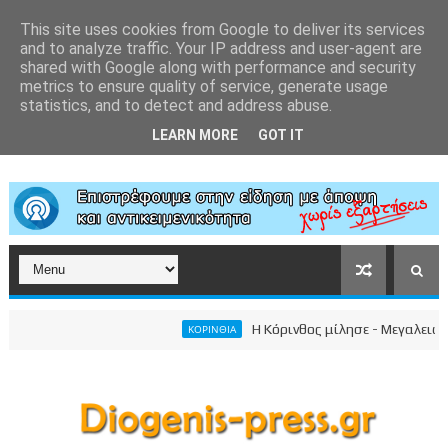
This site uses cookies from Google to deliver its services
and to analyze traffic. Your IP address and user-agent are
shared with Google along with performance and security
metrics to ensure quality of service, generate usage
statistics, and to detect and address abuse.
LEARN MORE
GOT IT
Η Κόρινθος μίλησε - Μεγαλειώδης σ
ΚΟΡΙΝΘΙΑ