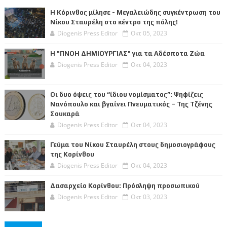
Η Κόρινθος μίλησε - Μεγαλειώδης συγκέντρωση του
Νίκου Σταυρέλη στο κέντρο της πόλης!
Diogenis Press Editor
Οκτ 05, 2023
Η "ΠΝΟΗ ΔΗΜΙΟΥΡΓΙΑΣ" για τα Αδέσποτα Ζώα
Diogenis Press Editor
Οκτ 04, 2023
Οι δυο όψεις του “ίδιου νομίσματος”: Ψηφίζεις
Νανόπουλο και βγαίνει Πνευματικός – Της Τζένης
Σουκαρά
Diogenis Press Editor
Οκτ 04, 2023
Γεύμα του Νίκου Σταυρέλη στους δημοσιογράφους
της Κορίνθου
Diogenis Press Editor
Οκτ 04, 2023
Δασαρχείο Κορίνθου: Πρόσληψη προσωπικού
Diogenis Press Editor
Οκτ 03, 2023