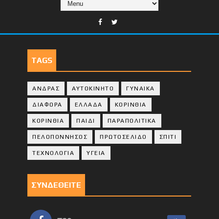
TAGS
ΑΝΔΡΑΣ
ΑΥΤΟΚΙΝΗΤΟ
ΓΥΝΑΙΚΑ
ΔΙΑΦΟΡΑ
ΕΛΛΑΔΑ
ΚΟΡΙΝΘΙΑ
ΚΟΡΙΝΘΙA
ΠΑΙΔΙ
ΠΑΡΑΠΟΛΙΤΙΚΑ
ΠΕΛΟΠΟΝΝΗΣΟΣ
ΠΡΩΤΟΣΕΛΙΔΟ
ΣΠΙΤΙ
ΤΕΧΝΟΛΟΓΙΑ
ΥΓΕΙΑ
ΣΥΝΔΕΘΕΙΤΕ