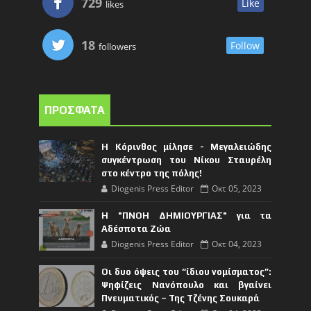
729
Like
likes
18
Follow
followers
ΠΡΟΣΦΑΤΑ
Η Κόρινθος μίλησε - Μεγαλειώδης
συγκέντρωση του Νίκου Σταυρέλη
στο κέντρο της πόλης!
Diogenis Press Editor
Οκτ 05, 2023
Η "ΠΝΟΗ ΔΗΜΙΟΥΡΓΙΑΣ" για τα
Αδέσποτα Ζώα
Diogenis Press Editor
Οκτ 04, 2023
Οι δυο όψεις του “ίδιου νομίσματος”:
Ψηφίζεις Νανόπουλο και βγαίνει
Πνευματικός – Της Τζένης Σουκαρά