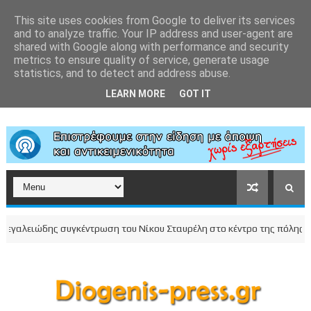
This site uses cookies from Google to deliver its services
and to analyze traffic. Your IP address and user-agent are
shared with Google along with performance and security
metrics to ensure quality of service, generate usage
statistics, and to detect and address abuse.
LEARN MORE
GOT IT
αλειώδης συγκέντρωση του Νίκου Σταυρέλη στο κέντρο της πόλης!