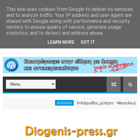
This site uses cookies from Google to deliver its services
and to analyze traffic. Your IP address and user-agent are
shared with Google along with performance and security
metrics to ensure quality of service, generate usage
statistics, and to detect and address abuse.
LEARN MORE
GOT IT
Η Κόρινθος μίλησε - Μεγαλειώδης συγκέ
ΚΟΡΙΝΘΙΑ