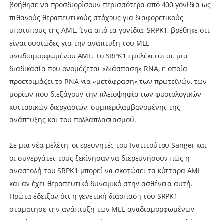
βοήθησε να προσδιορίσουν περισσότερα από 400 γονίδια ως
πιθανούς θεραπευτικούς στόχους για διαφορετικούς
υποτύπους της AML. Ένα από τα γονίδια, SRPK1, βρέθηκε ότι
είναι ουσιώδες για την ανάπτυξη του MLL-
αναδιαμορφωμένου AML. Το SRPK1 εμπλέκεται σε μια
διαδικασία που ονομάζεται «διάσπαση» RNA, η οποία
προετοιμάζει το RNA για «μετάφραση» των πρωτεϊνών, των
μορίων που διεξάγουν την πλειοψηφία των φυσιολογικών
κυτταρικών διεργασιών, συμπεριλαμβανομένης της
ανάπτυξης και του πολλαπλασιασμού.
Σε μια νέα μελέτη, οι ερευνητές του Ινστιτούτου Sanger και
οι συνεργάτες τους ξεκίνησαν να διερευνήσουν πώς η
αναστολή του SRPK1 μπορεί να σκοτώσει τα κύτταρα AML
και αν έχει θεραπευτικό δυναμικό στην ασθένεια αυτή.
Πρώτα έδειξαν ότι η γενετική διάσπαση του SRPK1
σταμάτησε την ανάπτυξη των MLL-αναδιαμορφωμένων