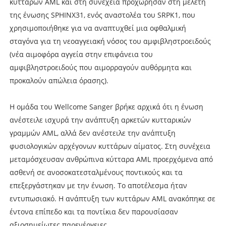
κυττάρων AML και στη συνέχεια προχώρησαν στη μελέτη
της ένωσης SPHINX31, ενός αναστολέα του SRPK1, που
χρησιμοποιήθηκε για να αναπτυχθεί μια οφθαλμική
σταγόνα για τη νεοαγγειακή νόσος του αμφιβληστροειδούς
(νέα αιμοφόρα αγγεία στην επιφάνεια του
αμφιβληστροειδούς που αιμορραγούν αυθόρμητα και
προκαλούν απώλεια όρασης).
Η ομάδα του Wellcome Sanger βρήκε αρχικά ότι η ένωση
ανέστειλε ισχυρά την ανάπτυξη αρκετών κυτταρικών
γραμμών AML, αλλά δεν ανέστειλε την ανάπτυξη
φυσιολογικών αρχέγονων κυττάρων αίματος. Στη συνέχεια
μεταμόσχευσαν ανθρώπινα κύτταρα AML προερχόμενα από
ασθενή σε ανοσοκατεσταλμένους ποντικούς και τα
επεξεργάστηκαν με την ένωση. Το αποτέλεσμα ήταν
εντυπωσιακό. Η ανάπτυξη των κυττάρων AML ανακόπηκε σε
έντονα επίπεδο και τα ποντίκια δεν παρουσίασαν
αξιοσημείωτες παρενέργειες.