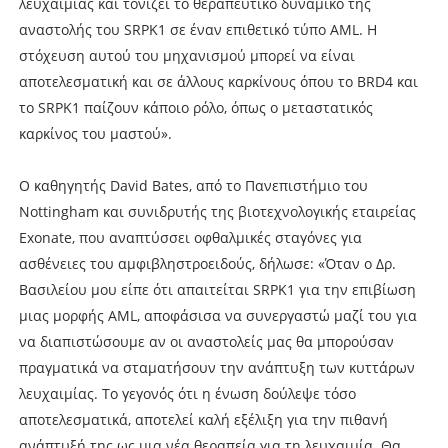
λευχαιμίας και τονίζει το θεραπευτικό δυναμικό της
αναστολής του SRPK1 σε έναν επιθετικό τύπο AML. Η
στόχευση αυτού του μηχανισμού μπορεί να είναι
αποτελεσματική και σε άλλους καρκίνους όπου το BRD4 και
το SRPK1 παίζουν κάποιο ρόλο, όπως ο μεταστατικός
καρκίνος του μαστού».
Ο καθηγητής David Bates, από το Πανεπιστήμιο του
Nottingham και συνιδρυτής της βιοτεχνολογικής εταιρείας
Exonate, που αναπτύσσει οφθαλμικές σταγόνες για
ασθένειες του αμφιβληστροειδούς, δήλωσε: «Όταν ο Δρ.
Βασιλείου μου είπε ότι απαιτείται SRPK1 για την επιβίωση
μιας μορφής AML, αποφάσισα να συνεργαστώ μαζί του για
να διαπιστώσουμε αν οι αναστολείς μας θα μπορούσαν
πραγματικά να σταματήσουν την ανάπτυξη των κυττάρων
λευχαιμίας. Το γεγονός ότι η ένωση δούλεψε τόσο
αποτελεσματικά, αποτελεί καλή εξέλιξη για την πιθανή
ανάπτυξή της ως μια νέα θεραπεία για τη λευχαιμία. Θα