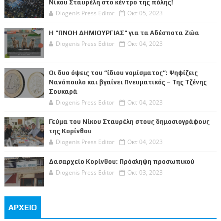
Νίκου Σταυρέλη στο κέντρο της πόλης!
Diogenis Press Editor
Οκτ 05, 2023
Η "ΠΝΟΗ ΔΗΜΙΟΥΡΓΙΑΣ" για τα Αδέσποτα Ζώα
Diogenis Press Editor
Οκτ 04, 2023
Οι δυο όψεις του “ίδιου νομίσματος”: Ψηφίζεις
Νανόπουλο και βγαίνει Πνευματικός – Της Τζένης
Σουκαρά
Diogenis Press Editor
Οκτ 04, 2023
Γεύμα του Νίκου Σταυρέλη στους δημοσιογράφους
της Κορίνθου
Diogenis Press Editor
Οκτ 04, 2023
Δασαρχείο Κορίνθου: Πρόσληψη προσωπικού
Diogenis Press Editor
Οκτ 03, 2023
ΑΡΧΕΙΟ