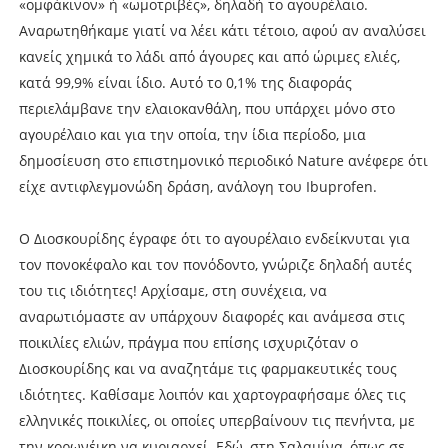
«ομφάκινον» ή «ωμοτριβές», δηλαδή το αγουρέλαιο.
Αναρωτηθήκαμε γιατί να λέει κάτι τέτοιο, αφού αν αναλύσει
κανείς χημικά το λάδι από άγουρες και από ώριμες ελιές,
κατά 99,9% είναι ίδιο. Αυτό το 0,1% της διαφοράς
περιελάμβανε την ελαιοκανθάλη, που υπάρχει μόνο στο
αγουρέλαιο και για την οποία, την ίδια περίοδο, μια
δημοσίευση στο επιστημονικό περιοδικό Nature ανέφερε ότι
είχε αντιφλεγμονώδη δράση, ανάλογη του Ibuprofen.
Ο Διοσκουρίδης έγραφε ότι το αγουρέλαιο ενδείκνυται για
τον πονοκέφαλο και τον πονόδοντο, γνώριζε δηλαδή αυτές
του τις ιδιότητες! Αρχίσαμε, στη συνέχεια, να
αναρωτιόμαστε αν υπάρχουν διαφορές και ανάμεσα στις
ποικιλίες ελιών, πράγμα που επίσης ισχυριζόταν ο
Διοσκουρίδης και να αναζητάμε τις φαρμακευτικές τους
ιδιότητες. Καθίσαμε λοιπόν και χαρτογραφήσαμε όλες τις
ελληνικές ποικιλίες, οι οποίες υπερβαίνουν τις πενήντα, με
την κορωνέικη να κυριαρχεί. Εδώ, στη Σαλαμίνα, όπως σε