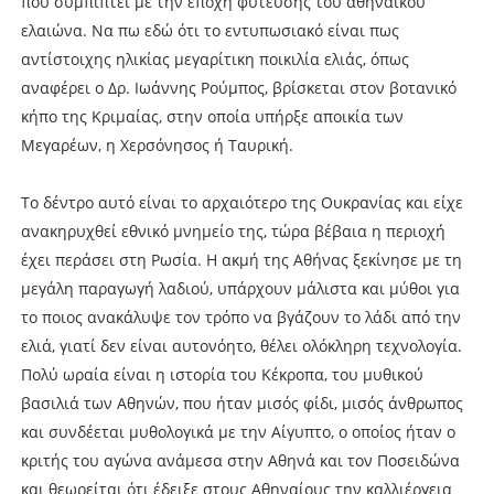
που συμπίπτει με την εποχή φύτευσης του αθηναϊκού
ελαιώνα. Να πω εδώ ότι το εντυπωσιακό είναι πως
αντίστοιχης ηλικίας μεγαρίτικη ποικιλία ελιάς, όπως
αναφέρει ο Δρ. Ιωάννης Ρούμπος, βρίσκεται στον βοτανικό
κήπο της Κριμαίας, στην οποία υπήρξε αποικία των
Μεγαρέων, η Χερσόνησος ή Ταυρική.
Το δέντρο αυτό είναι το αρχαιότερο της Ουκρανίας και είχε
ανακηρυχθεί εθνικό μνημείο της, τώρα βέβαια η περιοχή
έχει περάσει στη Ρωσία. Η ακμή της Αθήνας ξεκίνησε με τη
μεγάλη παραγωγή λαδιού, υπάρχουν μάλιστα και μύθοι για
το ποιος ανακάλυψε τον τρόπο να βγάζουν το λάδι από την
ελιά, γιατί δεν είναι αυτονόητο, θέλει ολόκληρη τεχνολογία.
Πολύ ωραία είναι η ιστορία του Κέκροπα, του μυθικού
βασιλιά των Αθηνών, που ήταν μισός φίδι, μισός άνθρωπος
και συνδέεται μυθολογικά με την Αίγυπτο, ο οποίος ήταν ο
κριτής του αγώνα ανάμεσα στην Αθηνά και τον Ποσειδώνα
και θεωρείται ότι έδειξε στους Αθηναίους την καλλιέργεια