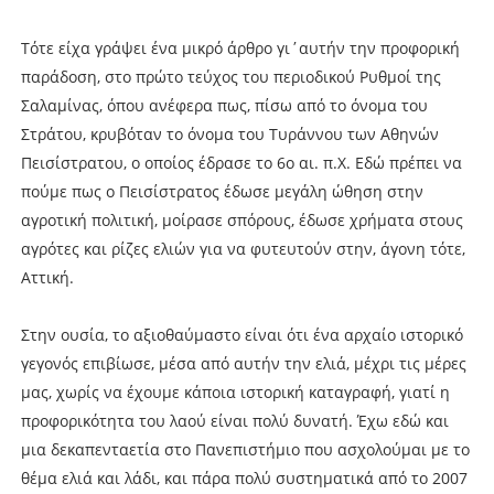
Τότε είχα γράψει ένα μικρό άρθρο γι΄αυτήν την προφορική
παράδοση, στο πρώτο τεύχος του περιοδικού Ρυθμοί της
Σαλαμίνας, όπου ανέφερα πως, πίσω από το όνομα του
Στράτου, κρυβόταν το όνομα του Τυράννου των Αθηνών
Πεισίστρατου, ο οποίος έδρασε το 6ο αι. π.Χ. Εδώ πρέπει να
πούμε πως ο Πεισίστρατος έδωσε μεγάλη ώθηση στην
αγροτική πολιτική, μοίρασε σπόρους, έδωσε χρήματα στους
αγρότες και ρίζες ελιών για να φυτευτούν στην, άγονη τότε,
Αττική.
Στην ουσία, το αξιοθαύμαστο είναι ότι ένα αρχαίο ιστορικό
γεγονός επιβίωσε, μέσα από αυτήν την ελιά, μέχρι τις μέρες
μας, χωρίς να έχουμε κάποια ιστορική καταγραφή, γιατί η
προφορικότητα του λαού είναι πολύ δυνατή. Έχω εδώ και
μια δεκαπενταετία στο Πανεπιστήμιο που ασχολούμαι με το
θέμα ελιά και λάδι, και πάρα πολύ συστηματικά από το 2007