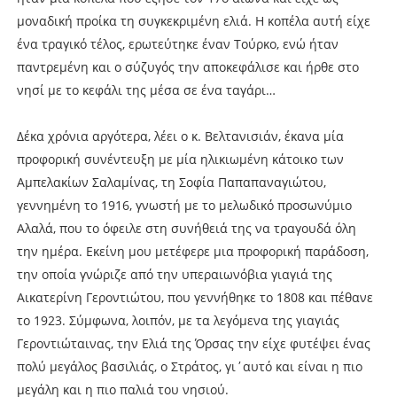
μοναδική προίκα τη συγκεκριμένη ελιά. Η κοπέλα αυτή είχε
ένα τραγικό τέλος, ερωτεύτηκε έναν Τούρκο, ενώ ήταν
παντρεμένη και ο σύζυγός την αποκεφάλισε και ήρθε στο
νησί με το κεφάλι της μέσα σε ένα ταγάρι…
Δέκα χρόνια αργότερα, λέει ο κ. Βελτανισιάν, έκανα μία
προφορική συνέντευξη με μία ηλικιωμένη κάτοικο των
Αμπελακίων Σαλαμίνας, τη Σοφία Παπαπαναγιώτου,
γεννημένη το 1916, γνωστή με το μελωδικό προσωνύμιο
Αλαλά, που το όφειλε στη συνήθειά της να τραγουδά όλη
την ημέρα. Εκείνη μου μετέφερε μια προφορική παράδοση,
την οποία γνώριζε από την υπεραιωνόβια γιαγιά της
Αικατερίνη Γεροντιώτου, που γεννήθηκε το 1808 και πέθανε
το 1923. Σύμφωνα, λοιπόν, με τα λεγόμενα της γιαγιάς
Γεροντιώταινας, την Ελιά της Όρσας την είχε φυτέψει ένας
πολύ μεγάλος βασιλιάς, ο Στράτος, γι΄αυτό και είναι η πιο
μεγάλη και η πιο παλιά του νησιού.