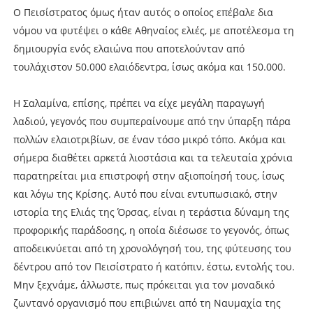
Ο Πεισίστρατος όμως ήταν αυτός ο οποίος επέβαλε δια
νόμου να φυτέψει ο κάθε Αθηναίος ελιές, με αποτέλεσμα τη
δημιουργία ενός ελαιώνα που αποτελούνταν από
τουλάχιστον 50.000 ελαιόδεντρα, ίσως ακόμα και 150.000.
Η Σαλαμίνα, επίσης, πρέπει να είχε μεγάλη παραγωγή
λαδιού, γεγονός που συμπεραίνουμε από την ύπαρξη πάρα
πολλών ελαιοτριβίων, σε έναν τόσο μικρό τόπο. Ακόμα και
σήμερα διαθέτει αρκετά λιοστάσια και τα τελευταία χρόνια
παρατηρείται μια επιστροφή στην αξιοποίησή τους, ίσως
και λόγω της Κρίσης. Αυτό που είναι εντυπωσιακό, στην
ιστορία της Ελιάς της Όρσας, είναι η τεράστια δύναμη της
προφορικής παράδοσης, η οποία διέσωσε το γεγονός, όπως
αποδεικνύεται από τη χρονολόγησή του, της φύτευσης του
δέντρου από τον Πεισίστρατο ή κατόπιν, έστω, εντολής του.
Μην ξεχνάμε, άλλωστε, πως πρόκειται για τον μοναδικό
ζωντανό οργανισμό που επιβιώνει από τη Ναυμαχία της