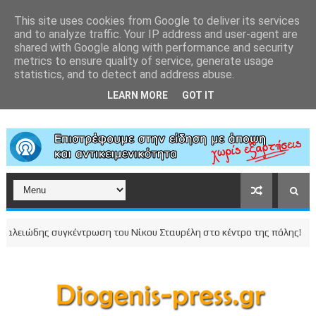
This site uses cookies from Google to deliver its services
and to analyze traffic. Your IP address and user-agent are
shared with Google along with performance and security
metrics to ensure quality of service, generate usage
statistics, and to detect and address abuse.
LEARN MORE
GOT IT
ης συγκέντρωση του Νίκου Σταυρέλη στο κέντρο της πόλης!
ΚΟΡΙΝΘΙ