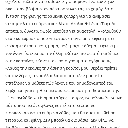
σχολείο, καθίστε να διαβάσετε για αύριο». Ένα «σε λίγο»
σκάει σαν βόμβα στον αέρα σαρώνοντας το χαμόγελο, η
ένταση της φωνής παραμένει χαλαρή για να ανεβάσει
ντεσιμπέλ στο επόμενο «σε λίγο». Ακολουθεί ένα «Τώρα!»,
απότομο, δυνατό, χωρίς μετάθεση κι αναστολή. Ακολουθούν
νευρικά κορμάκια που «πέφτουν» πάνω σε γραφεία με τη
φράση «Κάτσε κι εσύ, μαμά, μαζί μας». Κάθομαι. Πρώτα με
τον έναν, ύστερα με την άλλη: «Κάτσε πιο σωστά παιδί μου
στην καρέκλα», «Κάνε πιο ωραία γράμματα αγόρι μου»,
«Λάθος την έκανες την άσκηση κορίτσι μου, νεράκι πρέπει
να τον ξέρεις τον πολλαπλασιασμό», «Δεν μπορείτε
επιτέλους να μάθετε πώς λέγανε τον ρημαδογαμπρό του
Ξέρξη και γιατί η Ήρα μεταμόρφωσε αυτή τη δύσμοιρη την
Ιώ σε αγελάδα;». Γίνομαι ταύρος. Ταύρος εν υαλοπωλείω. Με
μάτια που πετάνε φλόγες και κέρατα έτοιμα να
«ισοπεδώσουν» το επόμενο λάθος που θα αποτυπωθεί σε
τετράδια και χείλη. Δεν μπορώ να διαβάσω! Δεν θέλω να
διαβάσω! Διάβασα όταν έπρεπε, δεν πρέπει άλλο, δεν μπορώ