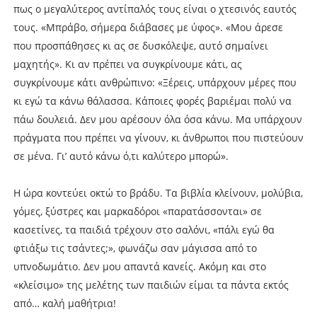
πως ο μεγαλύτερος αντίπαλός τους είναι ο χτεσινός εαυτός
τους. «Μπράβο, σήμερα διάβασες με ύφος». «Μου άρεσε
που προσπάθησες κι ας σε δυσκόλεψε, αυτό σημαίνει
μαχητής». Κι αν πρέπει να συγκρίνουμε κάτι, ας
συγκρίνουμε κάτι ανθρώπινο: «Ξέρεις, υπάρχουν μέρες που
κι εγώ τα κάνω θάλασσα. Κάποιες φορές βαριέμαι πολύ να
πάω δουλειά. Δεν μου αρέσουν όλα όσα κάνω. Μα υπάρχουν
πράγματα που πρέπει να γίνουν, κι άνθρωποι που πιστεύουν
σε μένα. Γι’ αυτό κάνω ό,τι καλύτερο μπορώ».
Η ώρα κοντεύει οκτώ το βράδυ. Τα βιβλία κλείνουν, μολύβια,
γόμες, ξύστρες και μαρκαδόροι «παρατάσσονται» σε
κασετίνες, τα παιδιά τρέχουν στο σαλόνι, «πάλι εγώ θα
φτιάξω τις τσάντες;», φωνάζω σαν μάγισσα από το
υπνοδωμάτιο. Δεν μου απαντά κανείς. Ακόμη και στο
«κλείσιμο» της μελέτης των παιδιών είμαι τα πάντα εκτός
από… καλή μαθήτρια!