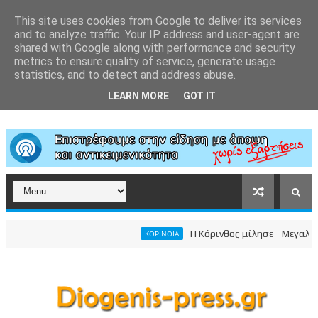
This site uses cookies from Google to deliver its services
and to analyze traffic. Your IP address and user-agent are
shared with Google along with performance and security
metrics to ensure quality of service, generate usage
statistics, and to detect and address abuse.
LEARN MORE
GOT IT
Η Κόρινθος μίλησε - Μεγαλειώδης
ΚΟΡΙΝΘΙΑ