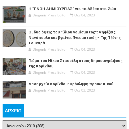
Η "ΠΝΟΗ ΔΗΜΙΟΥΡΓΙΑΣ" για τα Αδέσποτα Ζώα
Diogenis Press Editor
Οκτ 04, 2023
Οι δυο όψεις του “ίδιου νομίσματος”: Ψηφίζεις
Νανόπουλο και βγαίνει Πνευματικός – Της Τζένης
Σουκαρά
Diogenis Press Editor
Οκτ 04, 2023
Γεύμα του Νίκου Σταυρέλη στους δημοσιογράφους
της Κορίνθου
Diogenis Press Editor
Οκτ 04, 2023
Δασαρχείο Κορίνθου: Πρόσληψη προσωπικού
Diogenis Press Editor
Οκτ 03, 2023
ΑΡΧΕΙΟ