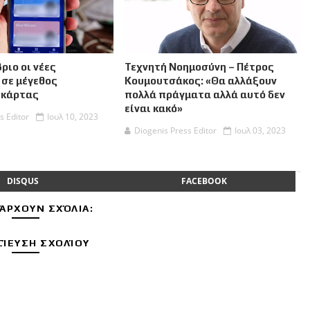
ριο οι νέες
Τεχνητή Νοημοσύνη – Πέτρος
 σε μέγεθος
Κουμουτσάκος: «Θα αλλάξουν
 κάρτας
πολλά πράγματα αλλά αυτό δεν
είναι κακό»
s Editor
Ιουλ 10, 2023
Diogenis Press Editor
Ιουλ 03, 2023
DISQUS
FACEBOOK
ΆΡΧΟΥΝ ΣΧΌΛΙΑ:
ΊΕΥΣΗ ΣΧΟΛΊΟΥ