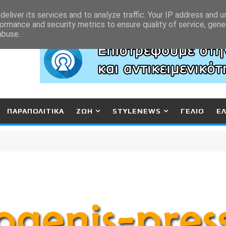
eliver its services and to analyze traffic. Your IP address and 
ormance and security metrics to ensure quality of service, gen
abuse.
ΠΑΡΑΠΟΛΙΤΙΚΑ
ΖΩΗ
STYLENEWS
ΓΕΛΙΟ
Ε