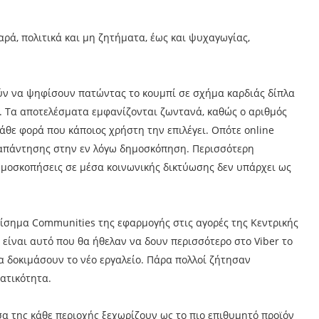
ά, πολιτικά και μη ζητήματα, έως και ψυχαγωγίας,
ν να ψηφίσουν πατώντας το κουμπί σε σχήμα καρδιάς δίπλα
ς. Τα αποτελέσματα εμφανίζονται ζωντανά, καθώς ο αριθμός
ε φορά που κάποιος χρήστη την επιλέγει. Οπότε online
 απάντησης στην εν λόγω δημοσκόπηση. Περισσότερη
 δημοσκοπήσεις σε μέσα κοινωνικής δικτύωσης δεν υπάρχει ως
πίσημα Communities της εφαρμογής στις αγορές της Κεντρικής
 είναι αυτό που θα ήθελαν να δουν περισσότερο στο Viber το
να δοκιμάσουν το νέο εργαλείο. Πάρα πολλοί ζήτησαν
ματικότητα.
α της κάθε περιοχής ξεχωρίζουν ως το πιο επιθυμητό προϊόν