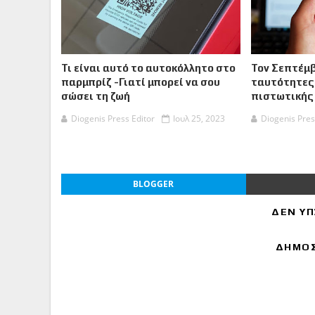
Τι είναι αυτό το αυτοκόλλητο στο
Τον Σεπτέμβ
παρμπρίζ -Γιατί μπορεί να σου
ταυτότητες
σώσει τη ζωή
πιστωτικής
Diogenis Press Editor
Ιουλ 25, 2023
Diogenis Pres
BLOGGER
ΔΕΝ ΥΠ
ΔΗΜΟΣ