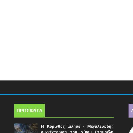
ΠΡΟΣΦΑΤΑ
Η Κόρινθος μίλησε - Μεγαλειώδης
συγκέντρωση του Νίκου Σταυρέλη