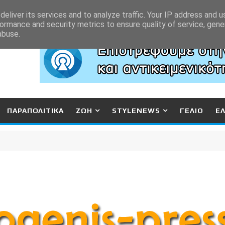
eliver its services and to analyze traffic. Your IP address and 
ormance and security metrics to ensure quality of service, gen
abuse.
ΠΑΡΑΠΟΛΙΤΙΚΑ
ΖΩΗ
STYLENEWS
ΓΕΛΙΟ
Ε