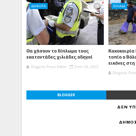
ΔΙΑΦΟΡΑ
ΕΛΛΑΔΑ
Θα χάσουν το δίπλωμα τους
Κακοκαιρία 
εκατοντάδες χιλιάδες οδηγοί
τοπίο ο Βόλ
εικόνες στη
Diogenis Press Editor
Σεπτ 29, 2023
Diogenis Pres
BLOGGER
ΔΕΝ ΥΠ
ΔΗΜΟΣ