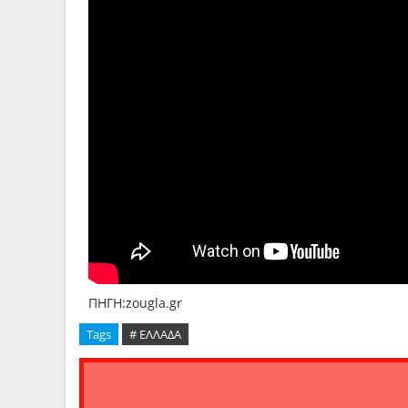
ΠΗΓΗ:zougla.gr
Tags
# ΕΛΛΑΔΑ