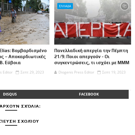
ΕΛΛΑΔΑ
Elias: Βομβαρδισμένο
Πανελλαδική απεργία την Πέμπτη
ος – Αποκαρδιωτικές
21/9: Ποιοι απεργούν - Οι
 Β. Εύβοια
συγκεντρώσεις, τι ισχύει με ΜΜΜ
s Editor
Σεπτ 29, 2023
Diogenis Press Editor
Σεπτ 19, 2023
DISQUS
FACEBOOK
ΆΡΧΟΥΝ ΣΧΌΛΙΑ:
ΊΕΥΣΗ ΣΧΟΛΊΟΥ