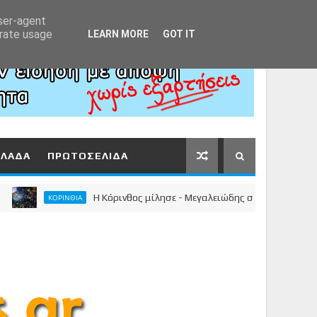
Αρχική
About
Contact
user-agent
erate usage
LEARN MORE
GOT IT
ΛΛΑΔΑ
ΠΡΩΤΟΣΕΛΙΔΑ
Η Κόρινθος μίλησε - Μεγαλειώδης συγκέντρωση του Νίκου
ΚΟΡΙΝΘΙΑ