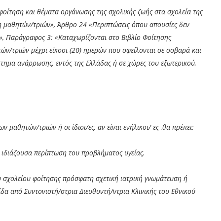
φοίτηση και θέματα οργάνωσης της σχολικής ζωής στα σχολεία της
η μαθητών/τριών», Άρθρο 24 «Περιπτώσεις όπου απουσίες δεν
», Παράγραφος 3: «Καταχωρίζονται στο Βιβλίο Φοίτησης
ών/τριών μέχρι είκοσι (20) ημερών που οφείλονται σε σοβαρά και
στημα ανάρρωσης, εντός της Ελλάδας ή σε χώρες του εξωτερικού,
 μαθητών/τριών ή οι ίδιοι/ες, αν είναι ενήλικοι/ ες ,θα πρέπει:
 ιδιάζουσα περίπτωση του προβλήματος υγείας.
υ σχολείου φοίτησης πρόσφατη σχετική ιατρική γνωμάτευση ή
δα από Συντονιστή/στρια Διευθυντή/ντρια Κλινικής του Εθνικού