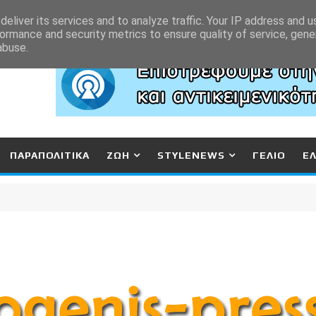
eliver its services and to analyze traffic. Your IP address and 
ormance and security metrics to ensure quality of service, gen
abuse.
ΠΑΡΑΠΟΛΙΤΙΚΑ
ΖΩΗ
STYLENEWS
ΓΕΛΙΟ
Ε