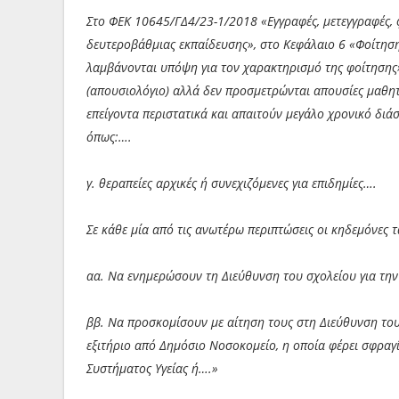
Στο ΦΕΚ 10645/ΓΔ4/23-1/2018 «Εγγραφές, μετεγγραφές, 
δευτεροβάθμιας εκπαίδευσης», στο Κεφάλαιο 6 «Φοίτησ
λαμβάνονται υπόψη για τον χαρακτηρισμό της φοίτησης
(απουσιολόγιο) αλλά δεν προσμετρώνται απουσίες μαθητ
επείγοντα περιστατικά και απαιτούν μεγάλο χρονικό διά
όπως:….
γ. θεραπείες αρχικές ή συνεχιζόμενες για επιδημίες….
Σε κάθε μία από τις ανωτέρω περιπτώσεις οι κηδεμόνες των
αα. Να ενημερώσουν τη Διεύθυνση του σχολείου για την
ββ. Να προσκομίσουν με αίτηση τους στη Διεύθυνση το
εξιτήριο από Δημόσιο Νοσοκομείο, η οποία φέρει σφραγί
Συστήματος Υγείας ή….»