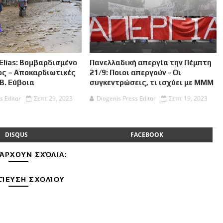
Elias: Βομβαρδισμένο
Πανελλαδική απεργία την Πέμπτη
ος – Αποκαρδιωτικές
21/9: Ποιοι απεργούν - Οι
 Β. Εύβοια
συγκεντρώσεις, τι ισχύει με ΜΜΜ
s Editor
Σεπτ 29, 2023
Diogenis Press Editor
Σεπτ 19, 2023
DISQUS
FACEBOOK
ΆΡΧΟΥΝ ΣΧΌΛΙΑ:
ΊΕΥΣΗ ΣΧΟΛΊΟΥ