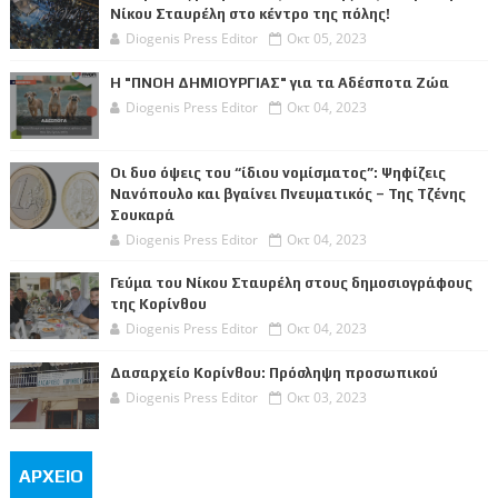
Νίκου Σταυρέλη στο κέντρο της πόλης!
Diogenis Press Editor
Οκτ 05, 2023
Η "ΠΝΟΗ ΔΗΜΙΟΥΡΓΙΑΣ" για τα Αδέσποτα Ζώα
Diogenis Press Editor
Οκτ 04, 2023
Οι δυο όψεις του “ίδιου νομίσματος”: Ψηφίζεις
Νανόπουλο και βγαίνει Πνευματικός – Της Τζένης
Σουκαρά
Diogenis Press Editor
Οκτ 04, 2023
Γεύμα του Νίκου Σταυρέλη στους δημοσιογράφους
της Κορίνθου
Diogenis Press Editor
Οκτ 04, 2023
Δασαρχείο Κορίνθου: Πρόσληψη προσωπικού
Diogenis Press Editor
Οκτ 03, 2023
ΑΡΧΕΙΟ