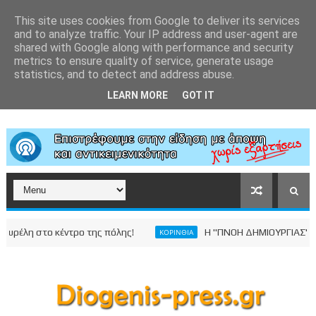
This site uses cookies from Google to deliver its services
and to analyze traffic. Your IP address and user-agent are
shared with Google along with performance and security
metrics to ensure quality of service, generate usage
statistics, and to detect and address abuse.
LEARN MORE
GOT IT
 στο κέντρο της πόλης!
Η "ΠΝΟΗ ΔΗΜΙΟΥΡΓΙΑΣ" για τα 
ΚΟΡΙΝΘΙΑ