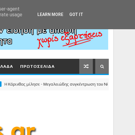
Αρχική
About
Contact
user-agent
erate usage
LEARN MORE
GOT IT
ΛΛΑΔΑ
ΠΡΩΤΟΣΕΛΙΔΑ
ρινθος μίλησε - Μεγαλειώδης συγκέντρωση του Νίκου Σταυρέλη στο κέν