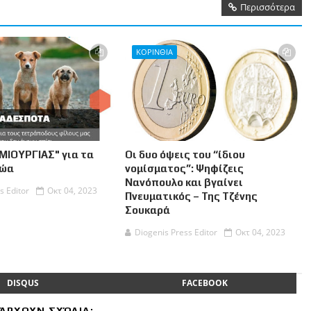
Περισσότερα
ΚΟΡΙΝΘΙΑ
ΜΙΟΥΡΓΙΑΣ" για τα
Οι δυο όψεις του “ίδιου
Ζώα
νομίσματος”: Ψηφίζεις
Νανόπουλο και βγαίνει
s Editor
Οκτ 04, 2023
Πνευματικός – Της Τζένης
Σουκαρά
Diogenis Press Editor
Οκτ 04, 2023
DISQUS
FACEBOOK
ΆΡΧΟΥΝ ΣΧΌΛΙΑ: