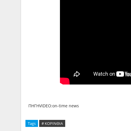
ΠΗΓΗVIDEO:on-time news
Tags
# ΚΟΡΙΝΘΙΑ