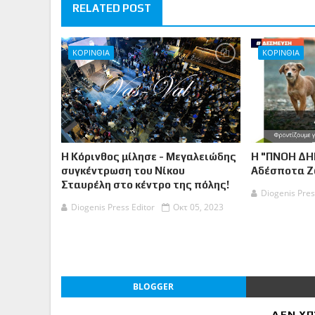
RELATED POST
ΚΟΡΙΝΘΙΑ
ΚΟΡΙΝΘΙΑ
Η Κόρινθος μίλησε - Μεγαλειώδης
Η "ΠΝΟΗ ΔΗ
συγκέντρωση του Νίκου
Αδέσποτα 
Σταυρέλη στο κέντρο της πόλης!
Diogenis Pres
Diogenis Press Editor
Οκτ 05, 2023
BLOGGER
ΔΕΝ ΥΠ