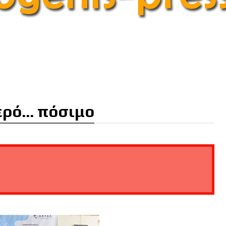
ερό... πόσιμο