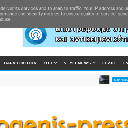
eliver its services and to analyze traffic. Your IP address and 
ormance and security metrics to ensure quality of service, gen
abuse.
ΠΑΡΑΠΟΛΙΤΙΚΑ
ΖΩΗ
STYLENEWS
ΓΕΛΙΟ
Ε
Η Κό
ΚΟΡΙΝΘΙΑ