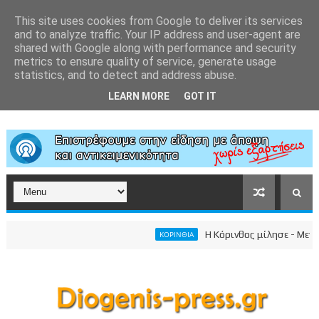
This site uses cookies from Google to deliver its services
and to analyze traffic. Your IP address and user-agent are
shared with Google along with performance and security
metrics to ensure quality of service, generate usage
statistics, and to detect and address abuse.
LEARN MORE
GOT IT
Η Κόρινθος μίλησε - Μεγαλει
ΚΟΡΙΝΘΙΑ