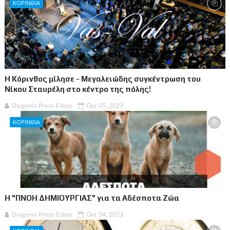
ΚΟΡΙΝΘΙΑ
Η Κόρινθος μίλησε - Μεγαλειώδης συγκέντρωση του
Νίκου Σταυρέλη στο κέντρο της πόλης!
Diogenis Press Editor
Οκτ 05, 2023
ΚΟΡΙΝΘΙΑ
Η "ΠΝΟΗ ΔΗΜΙΟΥΡΓΙΑΣ" για τα Αδέσποτα Ζώα
Diogenis Press Editor
Οκτ 04, 2023