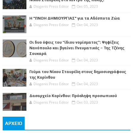
Diogenis Press Editor
Οκτ 05, 2023
Η "ΠΝΟΗ ΔΗΜΙΟΥΡΓΙΑΣ" για τα Αδέσποτα Ζώα
Diogenis Press Editor
Οκτ 04, 2023
Οι δυο όψεις του “ίδιου νομίσματος”: Ψηφίζεις
Νανόπουλο και βγαίνει Πνευματικός – Της Τζένης
Σουκαρά
Diogenis Press Editor
Οκτ 04, 2023
Γεύμα του Νίκου Σταυρέλη στους δημοσιογράφους
της Κορίνθου
Diogenis Press Editor
Οκτ 04, 2023
Δασαρχείο Κορίνθου: Πρόσληψη προσωπικού
Diogenis Press Editor
Οκτ 03, 2023
ΑΡΧΕΙΟ