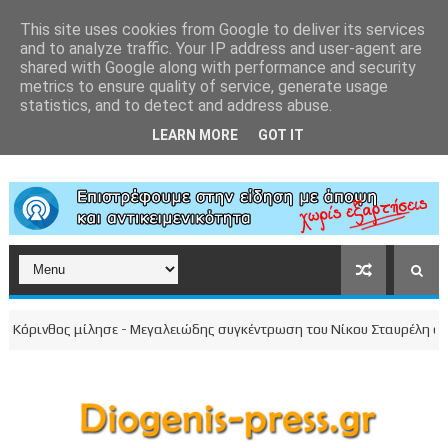
This site uses cookies from Google to deliver its services
and to analyze traffic. Your IP address and user-agent are
shared with Google along with performance and security
metrics to ensure quality of service, generate usage
statistics, and to detect and address abuse.
LEARN MORE
GOT IT
ρινθος μίλησε - Μεγαλειώδης συγκέντρωση του Νίκου Σταυρέλη στο κέν