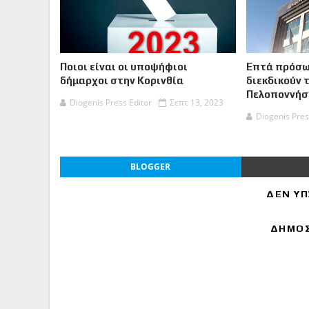
Ποιοι είναι οι υποψήφιοι
Επτά πρόσω
δήμαρχοι στην Κορινθία
διεκδικούν 
Πελοποννήσ
Diogenis Press Editor
Σεπτ 13, 2023
Diogenis Pres
BLOGGER
ΔΕΝ ΥΠ
ΔΗΜΟΣ