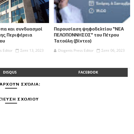
πα και συνδυασμοί
Παρουσίαση ψηφοδελτίου "ΝΕΑ
της Περιφέρεια
ΠΕΛΟΠΟΝΝΗΣΟΣ" του Πέτρου
ου
Τατούλη (βίντεο)
s Editor
Σεπτ 13, 2023
Diogenis Press Editor
Σεπτ 06, 2023
DISQUS
FACEBOOK
ΆΡΧΟΥΝ ΣΧΌΛΙΑ:
ΊΕΥΣΗ ΣΧΟΛΊΟΥ