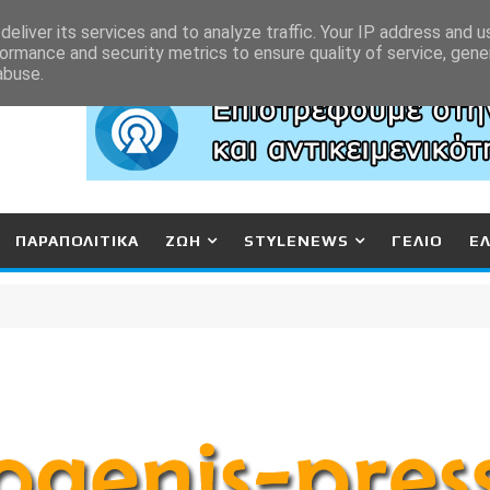
eliver its services and to analyze traffic. Your IP address and 
ormance and security metrics to ensure quality of service, gen
abuse.
ΠΑΡΑΠΟΛΙΤΙΚΑ
ΖΩΗ
STYLENEWS
ΓΕΛΙΟ
Ε