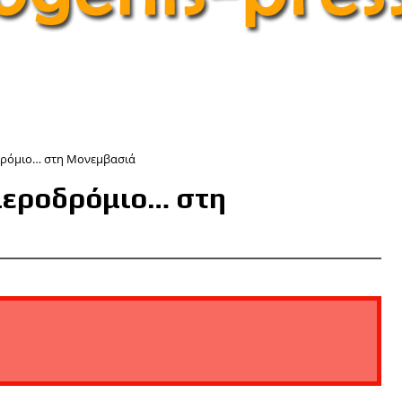
οδρόμιο… στη Μονεμβασιά
 αεροδρόμιο… στη