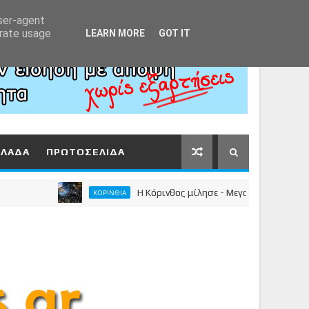
Αρχική
About
Contact
user-agent
erate usage
LEARN MORE
GOT IT
ΛΛΑΔΑ
ΠΡΩΤΟΣΕΛΙΔΑ
Η Κόρινθος μίλησε - Μεγαλειώδης συγκέντρωσ
ΚΟΡΙΝΘΙΑ