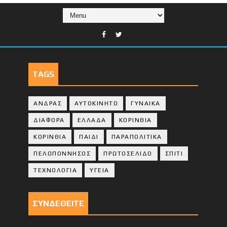
TAGS
ΑΝΔΡΑΣ
ΑΥΤΟΚΙΝΗΤΟ
ΓΥΝΑΙΚΑ
ΔΙΑΦΟΡΑ
ΕΛΛΑΔΑ
ΚΟΡΙΝΘΙΑ
ΚΟΡΙΝΘΙA
ΠΑΙΔΙ
ΠΑΡΑΠΟΛΙΤΙΚΑ
ΠΕΛΟΠΟΝΝΗΣΟΣ
ΠΡΩΤΟΣΕΛΙΔΟ
ΣΠΙΤΙ
ΤΕΧΝΟΛΟΓΙΑ
ΥΓΕΙΑ
ΣΥΝΔΕΘΕΙΤΕ