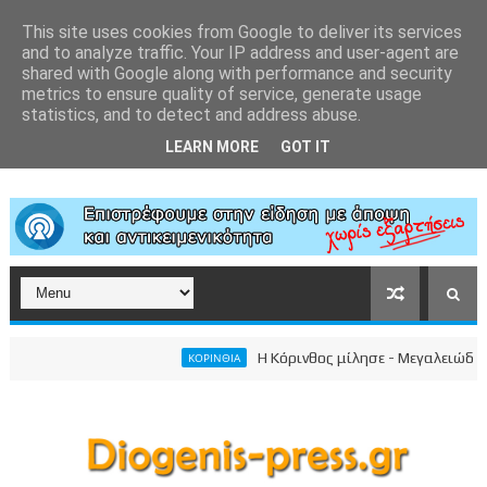
This site uses cookies from Google to deliver its services
and to analyze traffic. Your IP address and user-agent are
shared with Google along with performance and security
metrics to ensure quality of service, generate usage
statistics, and to detect and address abuse.
LEARN MORE
GOT IT
Η Κόρινθος μίλησε - Μεγαλειώδης συγ
ΚΟΡΙΝΘΙΑ