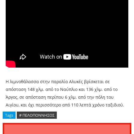
Η λιμνοθάλασσα στην παραλία Αλυκές βρίσκεται σε
απόσταση 148 χλμ. από το Ναύπλιο και 136 χλμ. από το
Άργος, σε απόσταση περίπου 6 χλμ. από την πόλη του
Αιγίου, και όχι περισσότερο από 110 λεπτά χρόνο ταξιδιού.
Tags
# ΠΕΛΟΠΟΝΝΗΣΟΣ