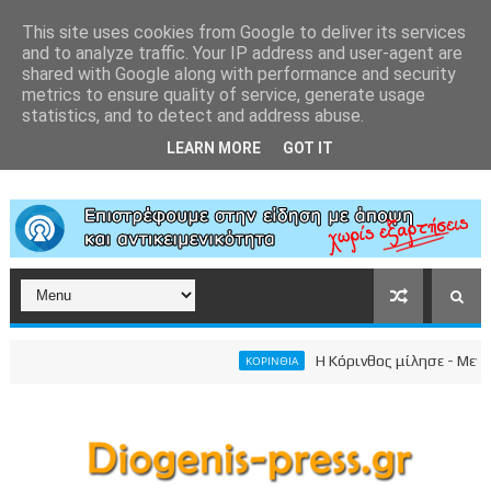
This site uses cookies from Google to deliver its services
and to analyze traffic. Your IP address and user-agent are
shared with Google along with performance and security
metrics to ensure quality of service, generate usage
statistics, and to detect and address abuse.
LEARN MORE
GOT IT
Η Κόρινθος μίλησε - Μεγαλει
ΚΟΡΙΝΘΙΑ