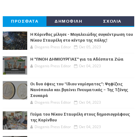
ΠΡΟΣΦΑΤΑ
ΔΗΜΟΦΙΛΗ
ΣΧΟΛΙΑ
Η Κόρινθος μίλησε - Μεγαλειώδης συγκέντρωση του
Νίκου Σταυρέλη στο κέντρο της πόλης!
Diogenis Press Editor
Οκτ 05, 2023
Η "ΠΝΟΗ ΔΗΜΙΟΥΡΓΙΑΣ" για τα Αδέσποτα Ζώα
Diogenis Press Editor
Οκτ 04, 2023
Οι δυο όψεις του “ίδιου νομίσματος”: Ψηφίζεις
Νανόπουλο και βγαίνει Πνευματικός – Της Τζένης
Σουκαρά
Diogenis Press Editor
Οκτ 04, 2023
Γεύμα του Νίκου Σταυρέλη στους δημοσιογράφους
της Κορίνθου
Diogenis Press Editor
Οκτ 04, 2023