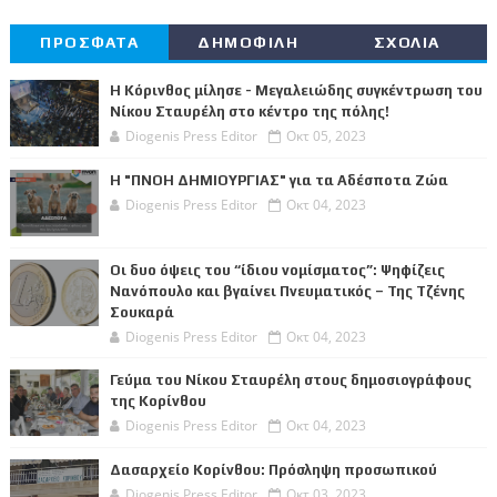
ΠΡΟΣΦΑΤΑ
ΔΗΜΟΦΙΛΗ
ΣΧΟΛΙΑ
Η Κόρινθος μίλησε - Μεγαλειώδης συγκέντρωση του
Νίκου Σταυρέλη στο κέντρο της πόλης!
Diogenis Press Editor
Οκτ 05, 2023
Η "ΠΝΟΗ ΔΗΜΙΟΥΡΓΙΑΣ" για τα Αδέσποτα Ζώα
Diogenis Press Editor
Οκτ 04, 2023
Οι δυο όψεις του “ίδιου νομίσματος”: Ψηφίζεις
Νανόπουλο και βγαίνει Πνευματικός – Της Τζένης
Σουκαρά
Diogenis Press Editor
Οκτ 04, 2023
Γεύμα του Νίκου Σταυρέλη στους δημοσιογράφους
της Κορίνθου
Diogenis Press Editor
Οκτ 04, 2023
Δασαρχείο Κορίνθου: Πρόσληψη προσωπικού
Diogenis Press Editor
Οκτ 03, 2023