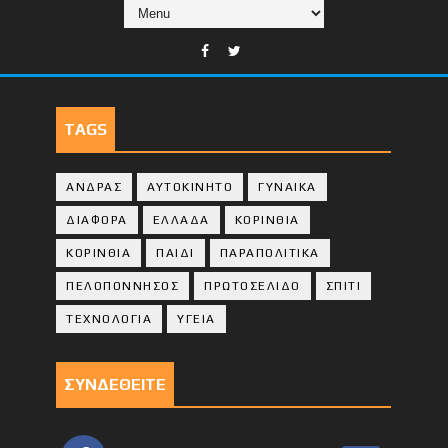
TAGS
ΑΝΔΡΑΣ
ΑΥΤΟΚΙΝΗΤΟ
ΓΥΝΑΙΚΑ
ΔΙΑΦΟΡΑ
ΕΛΛΑΔΑ
ΚΟΡΙΝΘΙΑ
ΚΟΡΙΝΘΙA
ΠΑΙΔΙ
ΠΑΡΑΠΟΛΙΤΙΚΑ
ΠΕΛΟΠΟΝΝΗΣΟΣ
ΠΡΩΤΟΣΕΛΙΔΟ
ΣΠΙΤΙ
ΤΕΧΝΟΛΟΓΙΑ
ΥΓΕΙΑ
ΣΥΝΔΕΘΕΙΤΕ