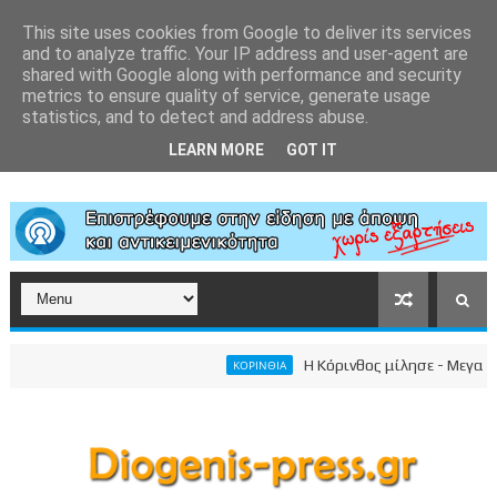
This site uses cookies from Google to deliver its services
and to analyze traffic. Your IP address and user-agent are
shared with Google along with performance and security
metrics to ensure quality of service, generate usage
statistics, and to detect and address abuse.
LEARN MORE
GOT IT
Η Κόρινθος μίλησε - Μεγαλειώδη
ΚΟΡΙΝΘΙΑ