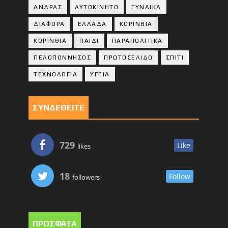
ΑΝΔΡΑΣ
ΑΥΤΟΚΙΝΗΤΟ
ΓΥΝΑΙΚΑ
ΔΙΑΦΟΡΑ
ΕΛΛΑΔΑ
ΚΟΡΙΝΘΙΑ
ΚΟΡΙΝΘΙA
ΠΑΙΔΙ
ΠΑΡΑΠΟΛΙΤΙΚΑ
ΠΕΛΟΠΟΝΝΗΣΟΣ
ΠΡΩΤΟΣΕΛΙΔΟ
ΣΠΙΤΙ
ΤΕΧΝΟΛΟΓΙΑ
ΥΓΕΙΑ
ΣΥΝΔΕΘΕΙΤΕ
729
Like
likes
18
Follow
followers
ΠΡΟΣΦΑΤΑ