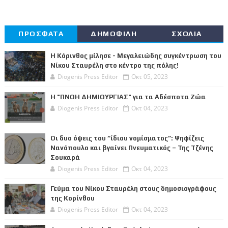
ΠΡΟΣΦΑΤΑ
ΔΗΜΟΦΙΛΗ
ΣΧΟΛΙΑ
Η Κόρινθος μίλησε - Μεγαλειώδης συγκέντρωση του
Νίκου Σταυρέλη στο κέντρο της πόλης!
Diogenis Press Editor
Οκτ 05, 2023
Η "ΠΝΟΗ ΔΗΜΙΟΥΡΓΙΑΣ" για τα Αδέσποτα Ζώα
Diogenis Press Editor
Οκτ 04, 2023
Οι δυο όψεις του “ίδιου νομίσματος”: Ψηφίζεις
Νανόπουλο και βγαίνει Πνευματικός – Της Τζένης
Σουκαρά
Diogenis Press Editor
Οκτ 04, 2023
Γεύμα του Νίκου Σταυρέλη στους δημοσιογράφους
της Κορίνθου
Diogenis Press Editor
Οκτ 04, 2023