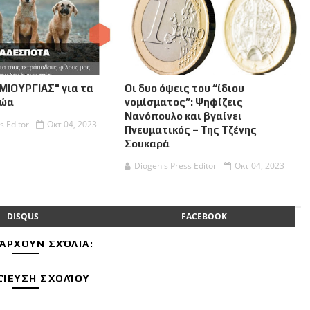
ΜΙΟΥΡΓΙΑΣ" για τα
Οι δυο όψεις του “ίδιου
Ζώα
νομίσματος”: Ψηφίζεις
Νανόπουλο και βγαίνει
s Editor
Οκτ 04, 2023
Πνευματικός – Της Τζένης
Σουκαρά
Diogenis Press Editor
Οκτ 04, 2023
DISQUS
FACEBOOK
ΆΡΧΟΥΝ ΣΧΌΛΙΑ:
ΊΕΥΣΗ ΣΧΟΛΊΟΥ