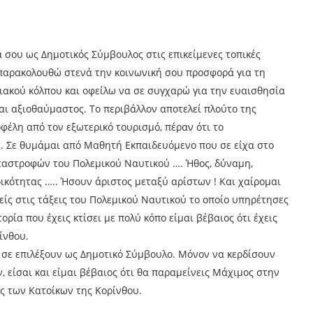
σου ως Δημοτικός Σύμβουλος στις επικείμενες τοπικές
 παρακολουθώ στενά την κοινωνική σου προσφορά για τη
ιακού κόλπου και οφείλω να σε συγχαρώ για την ευαισθησία
σαι αξιοθαύμαστος. Το περιβάλλον αποτελεί πλούτο της
φέλη από τον εξωτερικό τουρισμό, πέραν ότι το
ας. Σε θυμάμαι από Μαθητή Εκπαιδευόμενο που σε είχα στο
ταστροφών του Πολεμικού Ναυτικού …. Ήθος, δύναμη,
ικότητας ….. Ήσουν άριστος μεταξύ αρίστων ! Και χαίρομαι
ίς στις τάξεις του Πολεμικού Ναυτικού το οποίο υπηρέτησες
ορία που έχεις κτίσει με πολύ κόπο είμαι βέβαιος ότι έχεις
ίνθου.
 σε επιλέξουν ως Δημοτικό Σύμβουλο. Μόνον να κερδίσουν
, είσαι και είμαι βέβαιος ότι θα παραμείνεις Μάχιμος στην
ς των Κατοίκων της Κορίνθου.