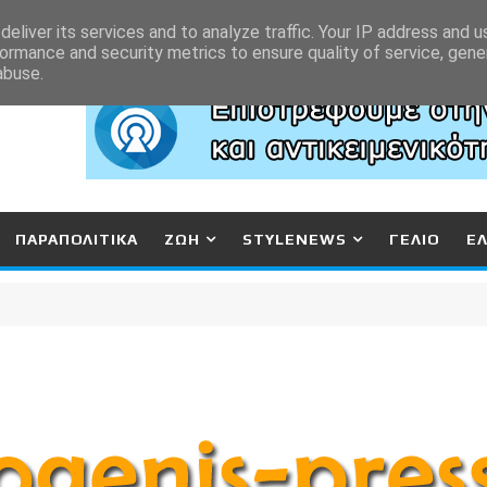
eliver its services and to analyze traffic. Your IP address and 
ormance and security metrics to ensure quality of service, gen
abuse.
ΠΑΡΑΠΟΛΙΤΙΚΑ
ΖΩΗ
STYLENEWS
ΓΕΛΙΟ
Ε