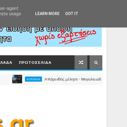
Αρχική
About
Contact
user-agent
erate usage
LEARN MORE
GOT IT
ΛΛΑΔΑ
ΠΡΩΤΟΣΕΛΙΔΑ
Η Κόρινθος μίλησε - Μεγαλειώδης συγκέντρωση του Ν
ΚΟΡΙΝΘΙΑ