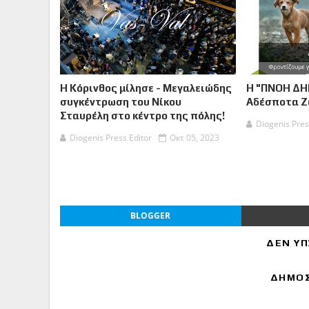
Η Κόρινθος μίλησε - Μεγαλειώδης
Η "ΠΝΟΗ ΔΗ
συγκέντρωση του Νίκου
Αδέσποτα 
Σταυρέλη στο κέντρο της πόλης!
Diogenis Pres
Diogenis Press Editor
Οκτ 05, 2023
BLOGGER
ΔΕΝ ΥΠ
ΔΗΜΟΣ