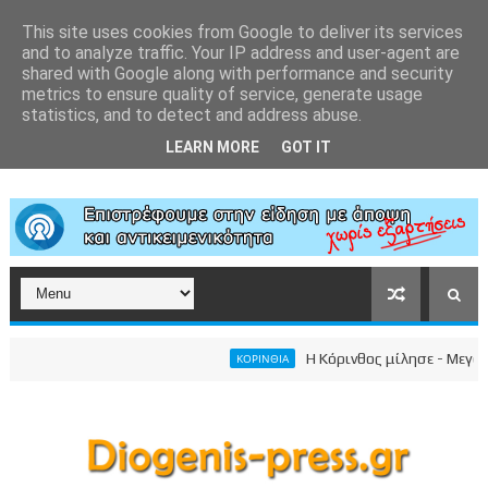
This site uses cookies from Google to deliver its services
and to analyze traffic. Your IP address and user-agent are
shared with Google along with performance and security
metrics to ensure quality of service, generate usage
statistics, and to detect and address abuse.
LEARN MORE
GOT IT
Η Κόρινθος μίλησε - Μεγαλειώ
ΚΟΡΙΝΘΙΑ