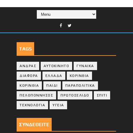
TAGS
ΑΝΔΡΑΣ
ΑΥΤΟΚΙΝΗΤΟ
ΓΥΝΑΙΚΑ
ΔΙΑΦΟΡΑ
ΕΛΛΑΔΑ
ΚΟΡΙΝΘΙΑ
ΚΟΡΙΝΘΙA
ΠΑΙΔΙ
ΠΑΡΑΠΟΛΙΤΙΚΑ
ΠΕΛΟΠΟΝΝΗΣΟΣ
ΠΡΩΤΟΣΕΛΙΔΟ
ΣΠΙΤΙ
ΤΕΧΝΟΛΟΓΙΑ
ΥΓΕΙΑ
ΣΥΝΔΕΘΕΙΤΕ