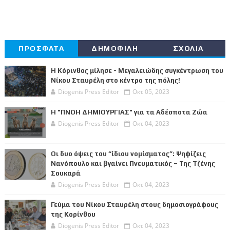
ΠΡΟΣΦΑΤΑ
ΔΗΜΟΦΙΛΗ
ΣΧΟΛΙΑ
Η Κόρινθος μίλησε - Μεγαλειώδης συγκέντρωση του
Νίκου Σταυρέλη στο κέντρο της πόλης!
Diogenis Press Editor
Οκτ 05, 2023
Η "ΠΝΟΗ ΔΗΜΙΟΥΡΓΙΑΣ" για τα Αδέσποτα Ζώα
Diogenis Press Editor
Οκτ 04, 2023
Οι δυο όψεις του “ίδιου νομίσματος”: Ψηφίζεις
Νανόπουλο και βγαίνει Πνευματικός – Της Τζένης
Σουκαρά
Diogenis Press Editor
Οκτ 04, 2023
Γεύμα του Νίκου Σταυρέλη στους δημοσιογράφους
της Κορίνθου
Diogenis Press Editor
Οκτ 04, 2023