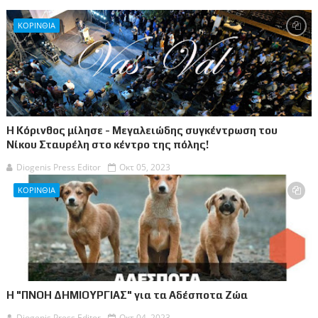
ΚΟΡΙΝΘΙΑ
Η Κόρινθος μίλησε - Μεγαλειώδης συγκέντρωση του
Νίκου Σταυρέλη στο κέντρο της πόλης!
Diogenis Press Editor
Οκτ 05, 2023
ΚΟΡΙΝΘΙΑ
Η "ΠΝΟΗ ΔΗΜΙΟΥΡΓΙΑΣ" για τα Αδέσποτα Ζώα
Diogenis Press Editor
Οκτ 04, 2023