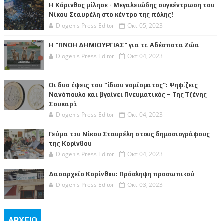
Η Κόρινθος μίλησε - Μεγαλειώδης συγκέντρωση του
Νίκου Σταυρέλη στο κέντρο της πόλης!
Diogenis Press Editor
Οκτ 05, 2023
Η "ΠΝΟΗ ΔΗΜΙΟΥΡΓΙΑΣ" για τα Αδέσποτα Ζώα
Diogenis Press Editor
Οκτ 04, 2023
Οι δυο όψεις του “ίδιου νομίσματος”: Ψηφίζεις
Νανόπουλο και βγαίνει Πνευματικός – Της Τζένης
Σουκαρά
Diogenis Press Editor
Οκτ 04, 2023
Γεύμα του Νίκου Σταυρέλη στους δημοσιογράφους
της Κορίνθου
Diogenis Press Editor
Οκτ 04, 2023
Δασαρχείο Κορίνθου: Πρόσληψη προσωπικού
Diogenis Press Editor
Οκτ 03, 2023
ΑΡΧΕΙΟ