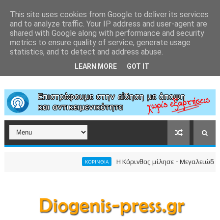
This site uses cookies from Google to deliver its services
and to analyze traffic. Your IP address and user-agent are
shared with Google along with performance and security
metrics to ensure quality of service, generate usage
statistics, and to detect and address abuse.
LEARN MORE
GOT IT
Η Κόρινθος μίλησε - Μεγαλειώδης συγ
ΚΟΡΙΝΘΙΑ
ωπικού