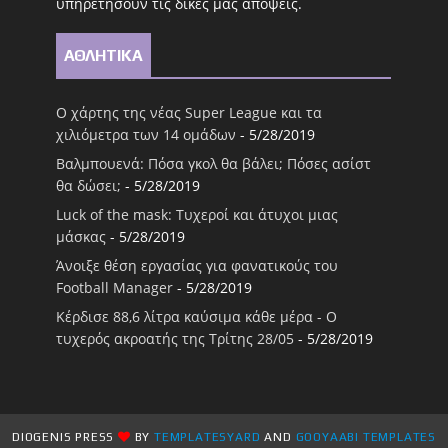
υπηρετήσουν τις δικές μας απόψεις.
ΑΘΛΗΤΙΚΑ
Ο χάρτης της νέας Super League και τα
χιλιόμετρα των 14 ομάδων
- 5/28/2019
Βαλμπουενά: Πόσα γκολ θα βάλει; Πόσες ασίστ
θα δώσει;
- 5/28/2019
Luck of the mask: Τυχεροί και άτυχοι μιας
μάσκας
- 5/28/2019
Άνοιξε θέση εργασίας για φανατικούς του
Football Μanager
- 5/28/2019
Κέρδισε 88,6 λίτρα καύσιμα κάθε μέρα - Ο
τυχερός ακροατής της Τρίτης 28/05
- 5/28/2019
DIOGENIS PRESS
BY
TEMPLATESYARD
AND
GOOYAABI TEMPLATES