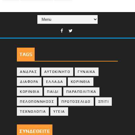
TAGS
ΑΝΔΡΑΣ
ΑΥΤΟΚΙΝΗΤΟ
ΓΥΝΑΙΚΑ
ΔΙΑΦΟΡΑ
ΕΛΛΑΔΑ
ΚΟΡΙΝΘΙΑ
ΚΟΡΙΝΘΙA
ΠΑΙΔΙ
ΠΑΡΑΠΟΛΙΤΙΚΑ
ΠΕΛΟΠΟΝΝΗΣΟΣ
ΠΡΩΤΟΣΕΛΙΔΟ
ΣΠΙΤΙ
ΤΕΧΝΟΛΟΓΙΑ
ΥΓΕΙΑ
ΣΥΝΔΕΘΕΙΤΕ