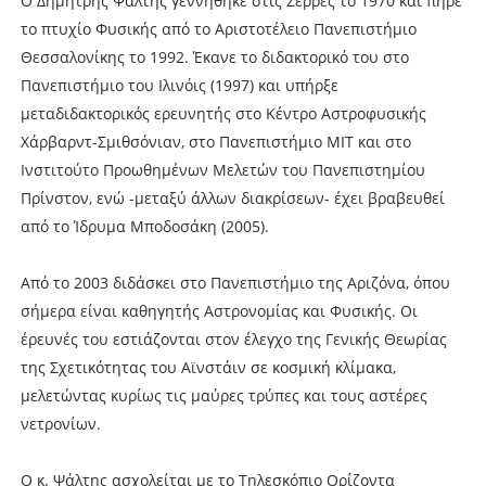
Ο Δημήτρης Ψάλτης γεννήθηκε στις Σέρρες το 1970 και πήρε
το πτυχίο Φυσικής από το Αριστοτέλειο Πανεπιστήμιο
Θεσσαλονίκης το 1992. Έκανε το διδακτορικό του στο
Πανεπιστήμιο του Ιλινόις (1997) και υπήρξε
μεταδιδακτορικός ερευνητής στο Κέντρο Αστροφυσικής
Χάρβαρντ-Σμιθσόνιαν, στο Πανεπιστήμιο ΜΙΤ και στο
Ινστιτούτο Προωθημένων Μελετών του Πανεπιστημίου
Πρίνστον, ενώ -μεταξύ άλλων διακρίσεων- έχει βραβευθεί
από το Ίδρυμα Μποδοσάκη (2005).
Από το 2003 διδάσκει στο Πανεπιστήμιο της Αριζόνα, όπου
σήμερα είναι καθηγητής Αστρονομίας και Φυσικής. Οι
έρευνές του εστιάζονται στον έλεγχο της Γενικής Θεωρίας
της Σχετικότητας του Αϊνστάιν σε κοσμική κλίμακα,
μελετώντας κυρίως τις μαύρες τρύπες και τους αστέρες
νετρονίων.
Ο κ. Ψάλτης ασχολείται με το Τηλεσκόπιο Ορίζοντα