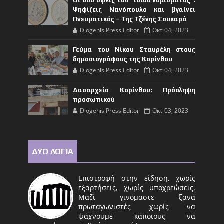
Οι δυο όψεις του “ίδιου νομίσματος”:
Ψηφίζεις Νανόπουλο και βγαίνει
Πνευματικός – Της Τζένης Σουκαρά
Diogenis Press Editor
Οκτ 04, 2023
Γεύμα του Νίκου Σταυρέλη στους
δημοσιογράφους της Κορίνθου
Diogenis Press Editor
Οκτ 04, 2023
Δασαρχείο Κορίνθου: Πρόσληψη
προσωπικού
Diogenis Press Editor
Οκτ 03, 2023
ΔΥΟ ΛΟΓΙΑ
Επιστροφή στην είδηση, χωρίς
εξαρτήσεις, χωρίς υποχρεώσεις.
Μαζί γινόμαστε ξανά
πρωταγωνιστές χωρίς να
ψάχνουμε κάποιους να