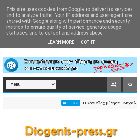
This site uses cookies from Google to deliver its services
and to analyze traffic. Your IP address and user-agent are
shared with Google along with performance and security
metrics to ensure quality of service, generate usage
statistics, and to detect and address abuse.
LEARN MORE
GOT IT
Η Κόρινθος μίλησε - Μεγαλειώδης 
ΚΟΡΙΝΘΙΑ