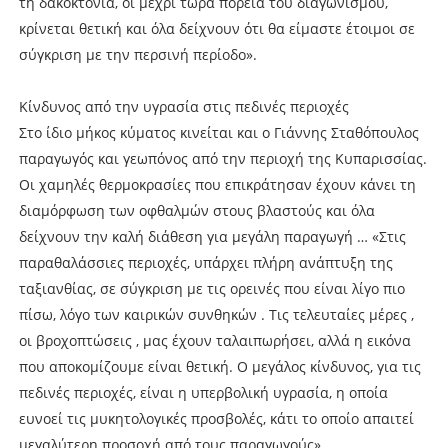
τη δακοκτονία, οι μέχρι τώρα πορεία του διαγωνισμού,
κρίνεται θετική και όλα δείχνουν ότι θα είμαστε έτοιμοι σε
σύγκριση με την περσινή περίοδο».
Κίνδυνος από την υγρασία στις πεδινές περιοχές
Στο ίδιο μήκος κύματος κινείται και ο Γιάννης Σταθόπουλος
παραγωγός και γεωπόνος από την περιοχή της Κυπαρισσίας.
Οι χαμηλές θερμοκρασίες που επικράτησαν έχουν κάνει τη
διαμόρφωση των οφθαλμών στους βλαστούς και όλα
δείχνουν την καλή διάθεση για μεγάλη παραγωγή … «Στις
παραθαλάσσιες περιοχές, υπάρχει πλήρη ανάπτυξη της
ταξιανθίας, σε σύγκριση με τις ορεινές που είναι λίγο πιο
πίσω, λόγο των καιρικών συνθηκών . Τις τελευταίες μέρες ,
οι βροχοπτώσεις , μας έχουν ταλαιπωρήσει, αλλά η εικόνα
που αποκομίζουμε είναι θετική. Ο μεγάλος κίνδυνος, για τις
πεδινές περιοχές, είναι η υπερβολική υγρασία, η οποία
ευνοεί τις μυκητολογικές προσβολές, κάτι το οποίο απαιτεί
μεγαλύτερη προσοχή από τους παραγωγούς».