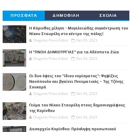
ΠΡΟΣΦΑΤΑ
ΔΗΜΟΦΙΛΗ
ΣΧΟΛΙΑ
Η Κόρινθος μίλησε - Μεγαλειώδης συγκέντρωση του
Νίκου Σταυρέλη στο κέντρο της πόλης!
Diogenis Press Editor
Οκτ 05, 2023
Η "ΠΝΟΗ ΔΗΜΙΟΥΡΓΙΑΣ" για τα Αδέσποτα Ζώα
Diogenis Press Editor
Οκτ 04, 2023
Οι δυο όψεις του “ίδιου νομίσματος”: Ψηφίζεις
Νανόπουλο και βγαίνει Πνευματικός – Της Τζένης
Σουκαρά
Diogenis Press Editor
Οκτ 04, 2023
Γεύμα του Νίκου Σταυρέλη στους δημοσιογράφους
της Κορίνθου
Diogenis Press Editor
Οκτ 04, 2023
Δασαρχείο Κορίνθου: Πρόσληψη προσωπικού