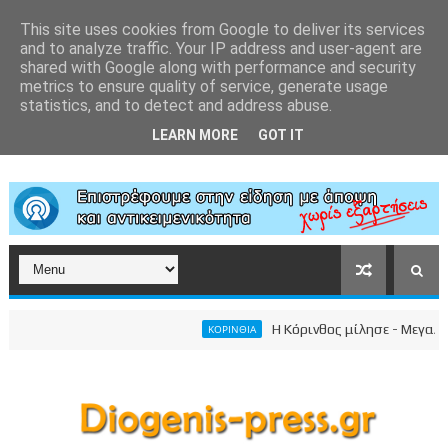
This site uses cookies from Google to deliver its services
and to analyze traffic. Your IP address and user-agent are
shared with Google along with performance and security
metrics to ensure quality of service, generate usage
statistics, and to detect and address abuse.
LEARN MORE
GOT IT
Η Κόρινθος μίλησε - Μεγαλειώδ
ΚΟΡΙΝΘΙΑ