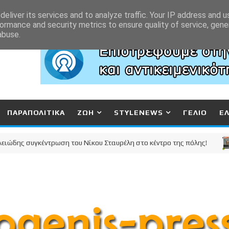
eliver its services and to analyze traffic. Your IP address and 
ormance and security metrics to ensure quality of service, gen
abuse.
ΠΑΡΑΠΟΛΙΤΙΚΑ
ΖΩΗ
STYLENEWS
ΓΕΛΙΟ
Ε
 συγκέντρωση του Νίκου Σταυρέλη στο κέντρο της πόλης!
Κ