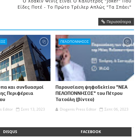
1
Ο Χοακίν Φίνιξ Είναι Ο Καλύτερος "Joker" Που
Είδες Ποτέ - Το Πρώτο Τρέιλερ Απλώς "τα Σπάει"
Περισσότερα
ΣΟΣ
ΠΕΛΟΠΟΝΝΗΣΟΣ
πα και συνδυασμοί
Παρουσίαση ψηφοδελτίου "ΝΕΑ
της Περιφέρεια
ΠΕΛΟΠΟΝΝΗΣΟΣ" του Πέτρου
ου
Τατούλη (βίντεο)
s Editor
Σεπτ 13, 2023
Diogenis Press Editor
Σεπτ 06, 2023
DISQUS
FACEBOOK