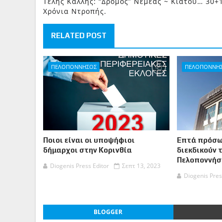
Τέλης Καλλής: “Δρόμος” Νεμέας ~ Κιάτου… 30+
Χρόνια Ντροπής.
RELATED POST
ΠΕΛΟΠΟΝΝΗΣΟΣ
ΠΕΛΟΠΟΝΝΗ
Ποιοι είναι οι υποψήφιοι
Επτά πρόσω
δήμαρχοι στην Κορινθία
διεκδικούν 
Πελοποννήσ
Diogenis Press Editor
Σεπτ 13, 2023
Diogenis Pres
BLOGGER