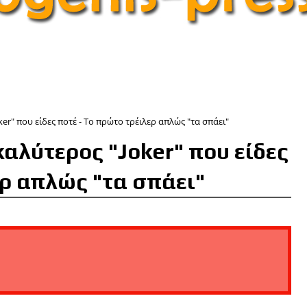
ker" που είδες ποτέ - Το πρώτο τρέιλερ απλώς "τα σπάει"
 καλύτερος "Joker" που είδες
ερ απλώς "τα σπάει"