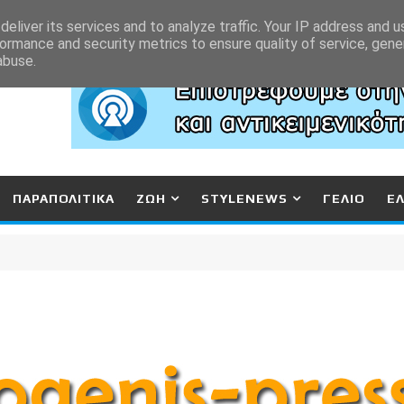
eliver its services and to analyze traffic. Your IP address and 
ormance and security metrics to ensure quality of service, gen
abuse.
ΠΑΡΑΠΟΛΙΤΙΚΑ
ΖΩΗ
STYLENEWS
ΓΕΛΙΟ
Ε