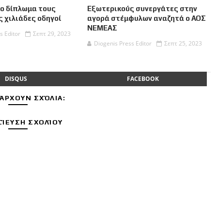
το δίπλωμα τους
Εξωτερικούς συνεργάτες στην
 χιλιάδες οδηγοί
αγορά στέμφυλων αναζητά ο ΑΟΣ
ΝΕΜΕΑΣ
s Editor
Σεπτ 29, 2023
Diogenis Press Editor
Σεπτ 25, 2023
DISQUS
FACEBOOK
ΆΡΧΟΥΝ ΣΧΌΛΙΑ:
ΊΕΥΣΗ ΣΧΟΛΊΟΥ