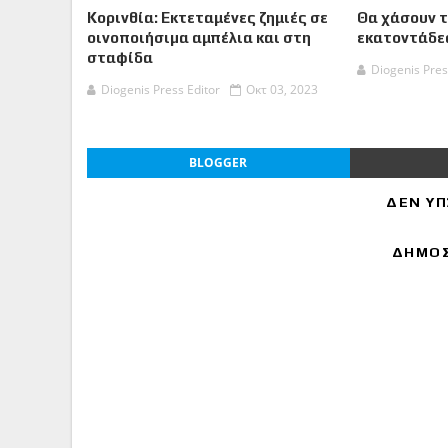
Κορινθία: Εκτεταμένες ζημιές σε
Θα χάσουν 
οινοποιήσιµα αμπέλια και στη
εκατοντάδες
σταφίδα
Diogenis Pres
Diogenis Press Editor
Οκτ 03, 2023
BLOGGER
ΔΕΝ ΥΠ
ΔΗΜΟΣ