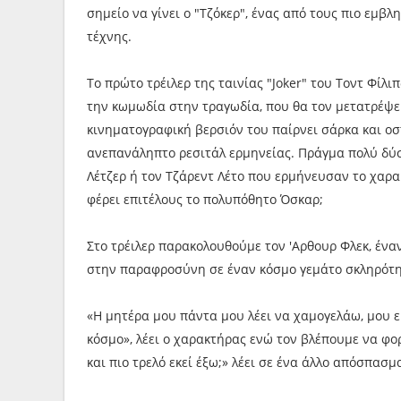
σημείο να γίνει ο "Τζόκερ", ένας από τους πιο εμβλ
τέχνης.
Το πρώτο τρέιλερ της ταινίας "Joker" του Τοντ Φίλ
την κωμωδία στην τραγωδία, που θα τον μετατρέψει
κινηματογραφική βερσιόν του παίρνει σάρκα και οστ
ανεπανάληπτο ρεσιτάλ ερμηνείας. Πράγμα πολύ δύσκ
Λέτζερ ή τον Τζάρεντ Λέτο που ερμήνευσαν το χαρα
φέρει επιτέλους το πολυπόθητο Όσκαρ;
Στο τρέιλερ παρακολουθούμε τον 'Αρθουρ Φλεκ, έν
στην παραφροσύνη σε έναν κόσμο γεμάτο σκληρότη
«Η μητέρα μου πάντα μου λέει να χαμογελάω, μου ε
κόσμο», λέει ο χαρακτήρας ενώ τον βλέπουμε να φορά
και πιο τρελό εκεί έξω;» λέει σε ένα άλλο απόσπασμ