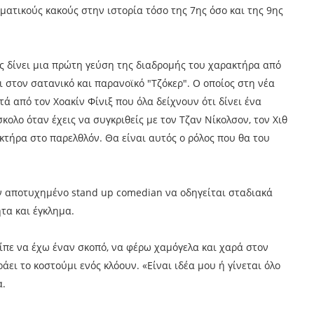
ηματικούς κακούς στην ιστορία τόσο της 7ης όσο και της 9ης
ιπς δίνει μια πρώτη γεύση της διαδρομής του χαρακτήρα από
 στον σατανικό και παρανοϊκό "Τζόκερ". Ο οποίος στη νέα
ά από τον Χοακίν Φίνιξ που όλα δείχνουν ότι δίνει ένα
ολο όταν έχεις να συγκριθείς με τον Τζαν Νίκολσον, τον Χιθ
κτήρα στο παρελθλόν. Θα είναι αυτός ο ρόλος που θα του
αν αποτυχημένο stand up comedian να οδηγείται σταδιακά
τα και έγκλημα.
ίπε να έχω έναν σκοπό, να φέρω χαμόγελα και χαρά στον
ει το κοστούμι ενός κλόουν. «Είναι ιδέα μου ή γίνεται όλο
α.