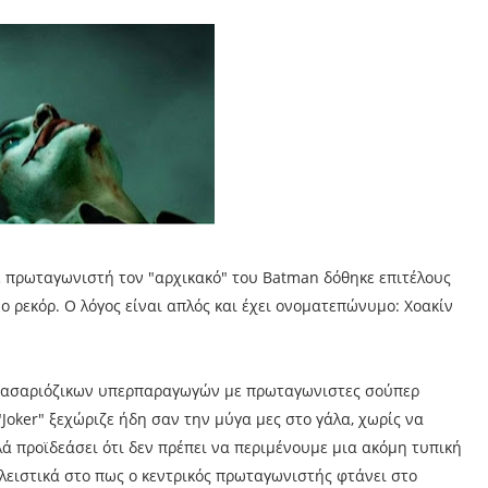
ε πρωταγωνιστή τον "αρχικακό" του Batman δόθηκε επιτέλους
ο ρεκόρ. Ο λόγος είναι απλός και έχει ονοματεπώνυμο: Χοακίν
φασαριόζικων υπερπαραγωγών με πρωταγωνιστες σούπερ
Joker" ξεχώριζε ήδη σαν την μύγα μες στο γάλα, χωρίς να
λά προϊδεάσει ότι δεν πρέπει να περιμένουμε μια ακόμη τυπική
κλειστικά στο πως ο κεντρικός πρωταγωνιστής φτάνει στο