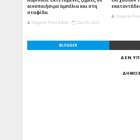
οινοποιήσιµα αμπέλια και στη
εκατοντάδες
σταφίδα
Diogenis Pres
Diogenis Press Editor
Οκτ 03, 2023
BLOGGER
ΔΕΝ ΥΠ
ΔΗΜΟΣ