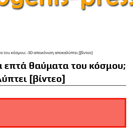
 του κόσμου; -3D απεικόνιση αποκαλύπτει [βίντεο]
α επτά θαύματα του κόσμου;
ύπτει [βίντεο]