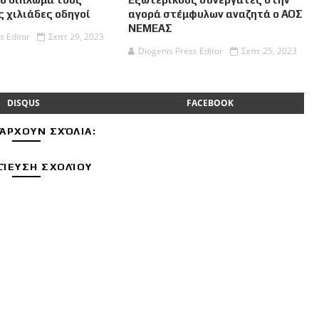
 χιλιάδες οδηγοί
αγορά στέμφυλων αναζητά ο ΑΟΣ
ΝΕΜΕΑΣ
s Editor
Σεπτ 29, 2023
Diogenis Press Editor
Σεπτ 25, 2023
DISQUS
FACEBOOK
ΆΡΧΟΥΝ ΣΧΌΛΙΑ:
ΊΕΥΣΗ ΣΧΟΛΊΟΥ