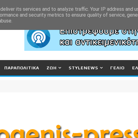
eliver its services and to analyze traffic. Your IP address and 
ormance and security metrics to ensure quality of service, gen
abuse.
ΠΑΡΑΠΟΛΙΤΙΚΑ
ΖΩΗ
STYLENEWS
ΓΕΛΙΟ
Ε