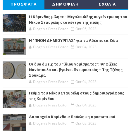
ΠΡΟΣΦΑΤΑ
ΔΗΜΟΦΙΛΗ
ΣΧΟΛΙΑ
Η Κόρινθος μίλησε - Μεγαλειώδης συγκέντρωση του
Νίκου Σταυρέλη στο κέντρο της πόλης!
Diogenis Press Editor
Οκτ 05, 2023
Η "ΠΝΟΗ ΔΗΜΙΟΥΡΓΙΑΣ" για τα Αδέσποτα Ζώα
Diogenis Press Editor
Οκτ 04, 2023
Οι δυο όψεις του “ίδιου νομίσματος”: Ψηφίζεις
Νανόπουλο και βγαίνει Πνευματικός – Της Τζένης
Σουκαρά
Diogenis Press Editor
Οκτ 04, 2023
Γεύμα του Νίκου Σταυρέλη στους δημοσιογράφους
της Κορίνθου
Diogenis Press Editor
Οκτ 04, 2023
Δασαρχείο Κορίνθου: Πρόσληψη προσωπικού
Diogenis Press Editor
Οκτ 03, 2023