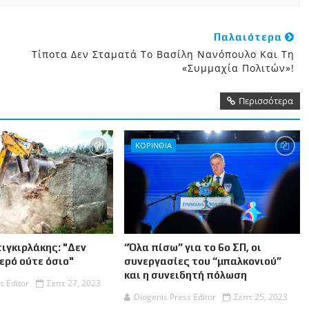
Παλαιότερα
Τίποτα Δεν Σταματά Το Βασίλη Νανόπουλο Και Τη
«Συμμαχία Πολιτών»!
Περισσότερα
ΚΟΡΙΝΘΙΑ
ιγκιρλάκης: "Δεν
“Όλα πίσω” για το 6ο ΣΠ, οι
ιερό ούτε όσιο"
συνεργασίες του “μπαλκονιού”
και η συνειδητή πόλωση
s Editor
Σεπτ 27, 2023
Diogenis Press Editor
Σεπτ 25, 2023