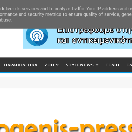
eliver its services and to analyze traffic. Your IP address and 
ormance and security metrics to ensure quality of service, gen
abuse.
ΠΑΡΑΠΟΛΙΤΙΚΑ
ΖΩΗ
STYLENEWS
ΓΕΛΙΟ
Ε