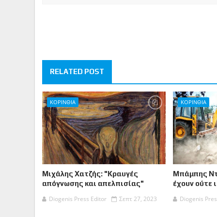
RELATED POST
ΚΟΡΙΝΘΙA
ΚΟΡΙΝΘΙΑ
Μιχάλης Χατζής: "Κραυγές
Μπάμπης Ντ
απόγνωσης και απελπισίας"
έχουν ούτε 
Diogenis Press Editor
Σεπτ 27, 2023
Diogenis Pres