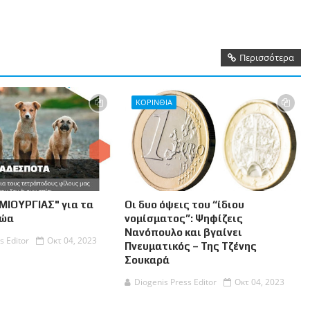
Περισσότερα
ΚΟΡΙΝΘΙΑ
ΜΙΟΥΡΓΙΑΣ" για τα
Οι δυο όψεις του “ίδιου
Ζώα
νομίσματος”: Ψηφίζεις
Νανόπουλο και βγαίνει
s Editor
Οκτ 04, 2023
Πνευματικός – Της Τζένης
Σουκαρά
Diogenis Press Editor
Οκτ 04, 2023