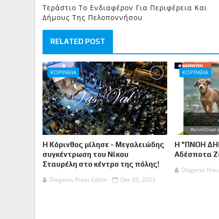
Τεράστιο Το Ενδιαφέρον Για Περιφέρεια Και
Δήμους Της Πελοποννήσου
RELATED POST
ΚΟΡΙΝΘΙΑ
ΚΟΡΙΝΘΙΑ
Η Κόρινθος μίλησε - Μεγαλειώδης
Η "ΠΝΟΗ ΔΗ
συγκέντρωση του Νίκου
Αδέσποτα 
Σταυρέλη στο κέντρο της πόλης!
Diogenis Pres
Diogenis Press Editor
Οκτ 05, 2023