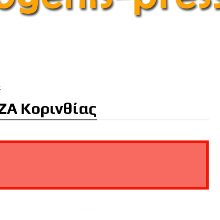
ς
ΙΖΑ Κορινθίας