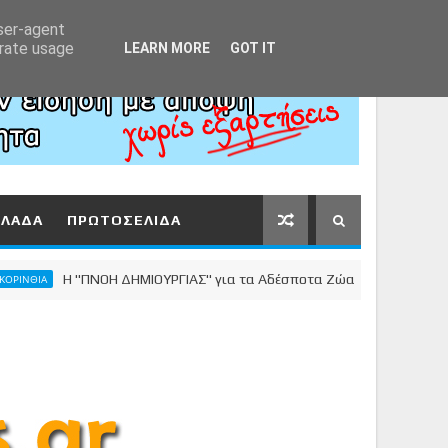
Αρχική
About
Contact
user-agent
erate usage
LEARN MORE
GOT IT
ΛΛΑΔΑ
ΠΡΩΤΟΣΕΛΙΔΑ
Η "ΠΝΟΗ ΔΗΜΙΟΥΡΓΙΑΣ" για τα Αδέσποτα Ζώα
Α
ΚΟΡΙΝΘΙΑ