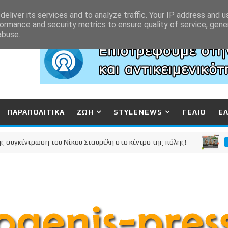
eliver its services and to analyze traffic. Your IP address and 
ormance and security metrics to ensure quality of service, gen
abuse.
ΠΑΡΑΠΟΛΙΤΙΚΑ
ΖΩΗ
STYLENEWS
ΓΕΛΙΟ
Ε
έντρωση του Νίκου Σταυρέλη στο κέντρο της πόλης!
ΚΟΡΙΝΘΙ