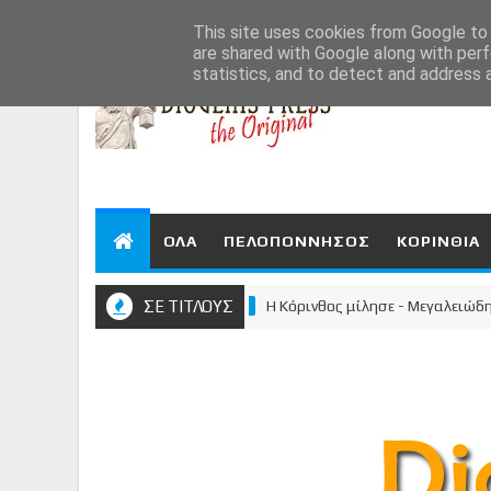
Aug 8, 2026
This site uses cookies from Google to d
are shared with Google along with perf
statistics, and to detect and address 
ΟΛΑ
ΠΕΛΟΠΟΝΝΗΣΟΣ
ΚΟΡΙΝΘΙΑ
ΣΕ ΤΙΤΛΟΥΣ
Η Κόρινθος μίλησε - Μεγαλειώδης συγκ
ΚΟΡΙΝΘΙΑ