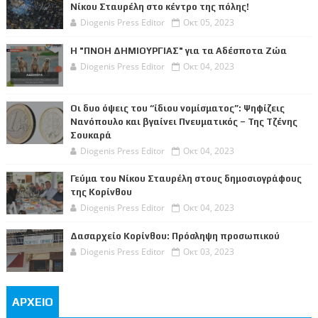
Νίκου Σταυρέλη στο κέντρο της πόλης!
Diogenis Press Editor
Οκτ 05, 2023
Η "ΠΝΟΗ ΔΗΜΙΟΥΡΓΙΑΣ" για τα Αδέσποτα Ζώα
Diogenis Press Editor
Οκτ 04, 2023
Οι δυο όψεις του “ίδιου νομίσματος”: Ψηφίζεις
Νανόπουλο και βγαίνει Πνευματικός – Της Τζένης
Σουκαρά
Diogenis Press Editor
Οκτ 04, 2023
Γεύμα του Νίκου Σταυρέλη στους δημοσιογράφους
της Κορίνθου
Diogenis Press Editor
Οκτ 04, 2023
Δασαρχείο Κορίνθου: Πρόσληψη προσωπικού
Diogenis Press Editor
Οκτ 03, 2023
ΑΡΧΕΙΟ