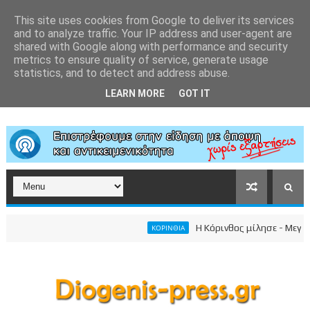
This site uses cookies from Google to deliver its services
and to analyze traffic. Your IP address and user-agent are
shared with Google along with performance and security
metrics to ensure quality of service, generate usage
statistics, and to detect and address abuse.
LEARN MORE
GOT IT
Η Κόρινθος μίλησε - Μεγαλει
ΚΟΡΙΝΘΙΑ