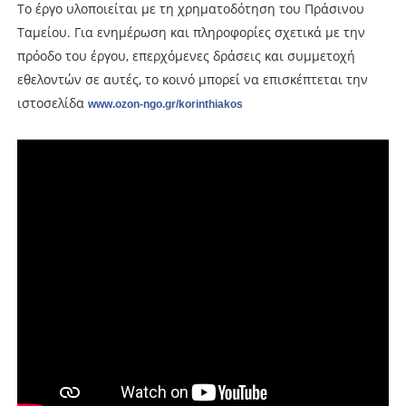
Το έργο υλοποιείται με τη χρηματοδότηση του Πράσινου
Ταμείου. Για ενημέρωση και πληροφορίες σχετικά με την
πρόοδο του έργου, επερχόμενες δράσεις και συμμετοχή
εθελοντών σε αυτές, το κοινό μπορεί να επισκέπτεται την
ιστοσελίδα
www.ozon-ngo.gr/korinthiakos