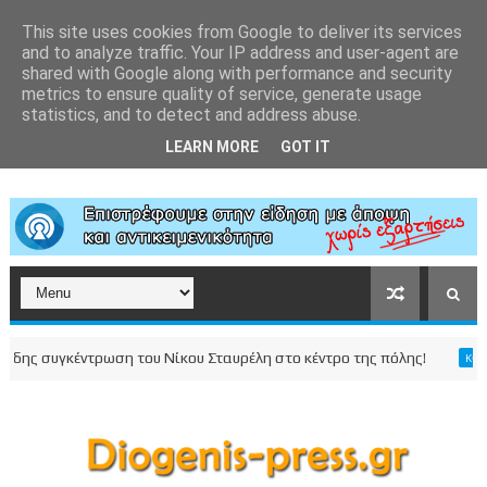
This site uses cookies from Google to deliver its services
and to analyze traffic. Your IP address and user-agent are
shared with Google along with performance and security
metrics to ensure quality of service, generate usage
statistics, and to detect and address abuse.
LEARN MORE
GOT IT
 συγκέντρωση του Νίκου Σταυρέλη στο κέντρο της πόλης!
ΚΟΡΙΝΘΙΑ