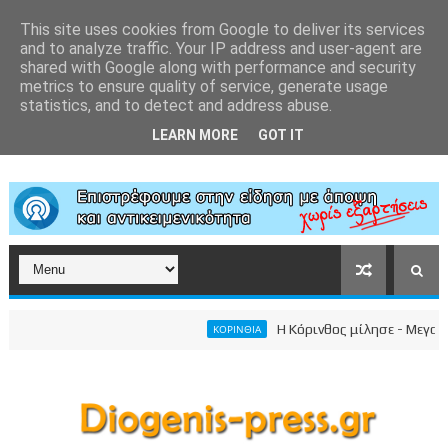
This site uses cookies from Google to deliver its services
and to analyze traffic. Your IP address and user-agent are
shared with Google along with performance and security
metrics to ensure quality of service, generate usage
statistics, and to detect and address abuse.
LEARN MORE
GOT IT
Η Κόρινθος μίλησε - Μεγαλειώδ
ΚΟΡΙΝΘΙΑ