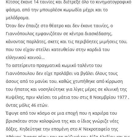
Κίτσος έκανε 14 ταινίες και διέτρεξε όλο το κινηματογραφικό
φάσμα, από την μπουρλέσκ κωμωδία μέχρι και το
μελόδραμα.
Όταν δεν έπαιζε στο θέατρο και δεν έκανε ταινίες, ο
Γιαννόπουλος εμφανιζόταν σε κέντρα διασκέδασης,
κάνοντας παρλάτες, σκετς και τις περιβόητες μιμήσεις του,
που τον είχαν στείλει κατευθείαν στην καρδιά του
ελληνικού κοινού…
Το αστείρευτο πραγματικά κωμικό ταλέντο του
Γιαννόπουλου δεν είχε προλάβει να βγάλει όλους τους
άσους από το μανίκι του, καθώς χτυπήθηκε από κίρρωση
του ήπατος και νοσηλεύτηκε για λίγες μέρες σε κλινική της
Κυψέλης, πριν κλείσει τα μάτια του στις 8 Νοεμβρίου 1977 ,
όντας μόλις 46 ετών.
Έφυγε από τον κόσμο σε μια εποχή που η καριέρα του
βρισκόταν στον κολοφώνα της και ο ίδιος γνώριζε νέες
δόξες. Κηδεύτηκε την επομένη στο Α’ Νεκροταφείο της
Αθήνας. Άφησε πίσω του τη σύζυγό του Λίζα Αλεξίου και τις