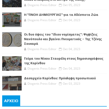
Diogenis Press Editor
Οκτ 05, 2023
Η "ΠΝΟΗ ΔΗΜΙΟΥΡΓΙΑΣ" για τα Αδέσποτα Ζώα
Diogenis Press Editor
Οκτ 04, 2023
Οι δυο όψεις του “ίδιου νομίσματος”: Ψηφίζεις
Νανόπουλο και βγαίνει Πνευματικός – Της Τζένης
Σουκαρά
Diogenis Press Editor
Οκτ 04, 2023
Γεύμα του Νίκου Σταυρέλη στους δημοσιογράφους
της Κορίνθου
Diogenis Press Editor
Οκτ 04, 2023
Δασαρχείο Κορίνθου: Πρόσληψη προσωπικού
Diogenis Press Editor
Οκτ 03, 2023
ΑΡΧΕΙΟ