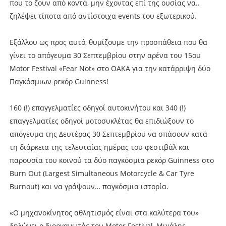
που το ζουν από κοντά, μην έχοντας επί της ουσίας να..
ζηλέψει τίποτα από αντίστοιχα events του εξωτερικού.
Εξάλλου ως προς αυτό, θυμίζουμε την προσπάθεια που θα
γίνει το απόγευμα 30 Σεπτεμβρίου στην αρένα του 15ου
Motor Festival «Fear Not» στο ΟΑΚΑ για την κατάρριψη δύο
Παγκόσμιων ρεκόρ Guinness!
160 (!) επαγγελματίες οδηγοί αυτοκινήτου και 340 (!)
επαγγελματίες οδηγοί μοτοσυκλέτας θα επιδιώξουν το
απόγευμα της Δευτέρας 30 Σεπτεμβρίου να σπάσουν κατά
τη διάρκεια της τελευταίας ημέρας του φεστιβάλ και
παρουσία του κοινού τα δύο παγκόσμια ρεκόρ Guinness στο
Burn Out (Largest Simultaneous Motorcycle & Car Tyre
Burnout) και να γράψουν… παγκόσμια ιστορία.
«Ο μηχανοκίνητος αθλητισμός είναι στα καλύτερα του»
δηλώνει ο διοργανωτής του Motor Festival, Μιχάλης