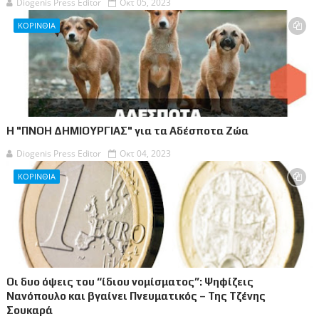
Diogenis Press Editor
Οκτ 05, 2023
ΚΟΡΙΝΘΙΑ
Η "ΠΝΟΗ ΔΗΜΙΟΥΡΓΙΑΣ" για τα Αδέσποτα Ζώα
Diogenis Press Editor
Οκτ 04, 2023
ΚΟΡΙΝΘΙΑ
Οι δυο όψεις του “ίδιου νομίσματος”: Ψηφίζεις
Νανόπουλο και βγαίνει Πνευματικός – Της Τζένης
Σουκαρά