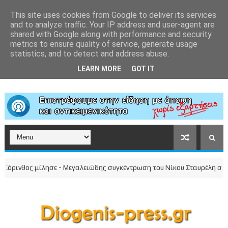
This site uses cookies from Google to deliver its services
and to analyze traffic. Your IP address and user-agent are
shared with Google along with performance and security
metrics to ensure quality of service, generate usage
statistics, and to detect and address abuse.
LEARN MORE
GOT IT
ινθος μίλησε - Μεγαλειώδης συγκέντρωση του Νίκου Σταυρέλη στο κέντ