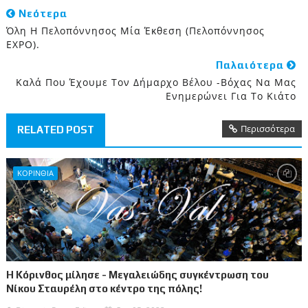
Νεότερα
Όλη Η Πελοπόννησος Μία Έκθεση (Πελοπόννησος
EXPO).
Παλαιότερα
Καλά Που Έχουμε Τον Δήμαρχο Βέλου -Βόχας Να Μας
Ενημερώνει Για Το Κιάτο
Περισσότερα
RELATED POST
ΚΟΡΙΝΘΙΑ
Η Κόρινθος μίλησε - Μεγαλειώδης συγκέντρωση του
Νίκου Σταυρέλη στο κέντρο της πόλης!