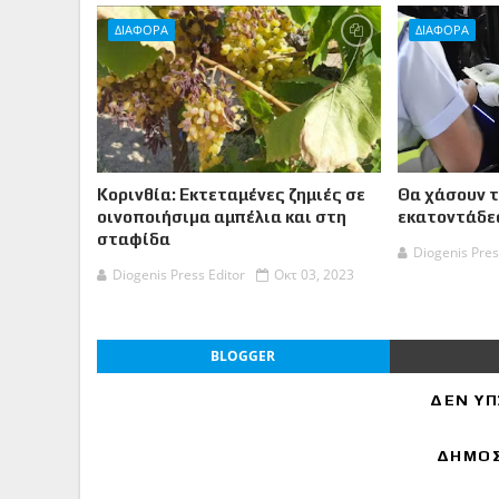
ΔΙΑΦΟΡΑ
ΔΙΑΦΟΡΑ
Κορινθία: Εκτεταμένες ζημιές σε
Θα χάσουν 
οινοποιήσιµα αμπέλια και στη
εκατοντάδες
σταφίδα
Diogenis Pres
Diogenis Press Editor
Οκτ 03, 2023
BLOGGER
ΔΕΝ ΥΠ
ΔΗΜΟΣ