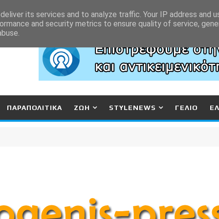
eliver its services and to analyze traffic. Your IP address and 
ormance and security metrics to ensure quality of service, gen
abuse.
ΠΑΡΑΠΟΛΙΤΙΚΑ
ΖΩΗ
STYLENEWS
ΓΕΛΙΟ
Ε