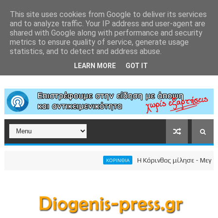
This site uses cookies from Google to deliver its services
and to analyze traffic. Your IP address and user-agent are
shared with Google along with performance and security
metrics to ensure quality of service, generate usage
statistics, and to detect and address abuse.
LEARN MORE
GOT IT
Η Κόρινθος μίλησε - Μεγαλειώ
ΚΟΡΙΝΘΙΑ