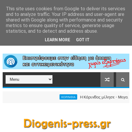
This site uses cookies from Google to deliver its services
and to analyze traffic. Your IP address and user-agent are
shared with Google along with performance and security
metrics to ensure quality of service, generate usage
statistics, and to detect and address abuse.
LEARN MORE
GOT IT
Η Κόρινθος μίλησε - Μεγαλειώδη
ΚΟΡΙΝΘΙΑ