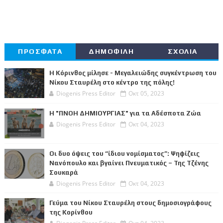
ΠΡΟΣΦΑΤΑ
ΔΗΜΟΦΙΛΗ
ΣΧΟΛΙΑ
Η Κόρινθος μίλησε - Μεγαλειώδης συγκέντρωση του
Νίκου Σταυρέλη στο κέντρο της πόλης!
Diogenis Press Editor
Οκτ 05, 2023
Η "ΠΝΟΗ ΔΗΜΙΟΥΡΓΙΑΣ" για τα Αδέσποτα Ζώα
Diogenis Press Editor
Οκτ 04, 2023
Οι δυο όψεις του “ίδιου νομίσματος”: Ψηφίζεις
Νανόπουλο και βγαίνει Πνευματικός – Της Τζένης
Σουκαρά
Diogenis Press Editor
Οκτ 04, 2023
Γεύμα του Νίκου Σταυρέλη στους δημοσιογράφους
της Κορίνθου