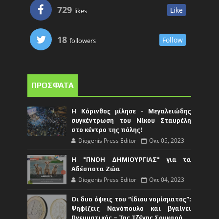
729
Like
likes
18
Follow
followers
ΠΡΟΣΦΑΤΑ
Η Κόρινθος μίλησε - Μεγαλειώδης
συγκέντρωση του Νίκου Σταυρέλη
στο κέντρο της πόλης!
Diogenis Press Editor
Οκτ 05, 2023
Η "ΠΝΟΗ ΔΗΜΙΟΥΡΓΙΑΣ" για τα
Αδέσποτα Ζώα
Diogenis Press Editor
Οκτ 04, 2023
Οι δυο όψεις του “ίδιου νομίσματος”:
Ψηφίζεις Νανόπουλο και βγαίνει
Πνευματικός – Της Τζένης Σουκαρά