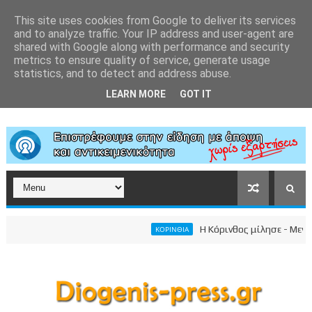
This site uses cookies from Google to deliver its services
and to analyze traffic. Your IP address and user-agent are
shared with Google along with performance and security
metrics to ensure quality of service, generate usage
statistics, and to detect and address abuse.
LEARN MORE
GOT IT
Η Κόρινθος μίλησε - Μεγαλει
ΚΟΡΙΝΘΙΑ