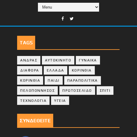
TAGS
ΑΝΔΡΑΣ
ΑΥΤΟΚΙΝΗΤΟ
ΓΥΝΑΙΚΑ
ΔΙΑΦΟΡΑ
ΕΛΛΑΔΑ
ΚΟΡΙΝΘΙΑ
ΚΟΡΙΝΘΙA
ΠΑΙΔΙ
ΠΑΡΑΠΟΛΙΤΙΚΑ
ΠΕΛΟΠΟΝΝΗΣΟΣ
ΠΡΩΤΟΣΕΛΙΔΟ
ΣΠΙΤΙ
ΤΕΧΝΟΛΟΓΙΑ
ΥΓΕΙΑ
ΣΥΝΔΕΘΕΙΤΕ