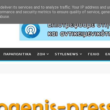
eliver its services and to analyze traffic. Your IP address and 
ormance and security metrics to ensure quality of service, gen
abuse.
ΠΑΡΑΠΟΛΙΤΙΚΑ
ΖΩΗ
STYLENEWS
ΓΕΛΙΟ
Ε